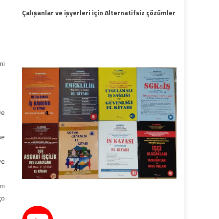
Çalışanlar ve işyerleri için Alternatifsiz çözümler
mi
ve
me
ye
em
ço