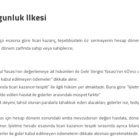
gunluk Ilkesi
lanço esasına göre ticari kazanç, teşebbüsteki öz sermayenin hesap döne
Bu dönem zarfında sahip veya sahiplerce;
ul Yasası’nın değerlemeye ait hükümleri ile Gelir Vergisi Yasası’nın 40’ıncı 
r kabul edilmeyen ödemeler“ dikkate alınır.
 ticari kazancın tespiti” ile ilgili hüküm yer almaktadır. Buna göre “İşlet
e edilen hasılat ile giderler arasındaki müspet farktır.”
 deyimi, tahsil olunan paralarla tahakkuk eden alacakları; giderler ise, tedi
unması için hesap dönemi sonundaki emtia mevcudunun değeri hasılata, dön
r. İşletme hesabı esasında ticari kazancın tespiti sırasında ayrıca bilan
iderler ile gider kabul edilmeyen ödemelerin dikkate alınması gerekmektedir.