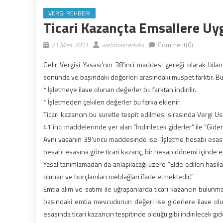
VERGI REHBERI
Ticari Kazançta Emsallere Uy
21 Mart 2011
webmasterkrks
Comment(0)
Gelir Vergisi Yasası’nın 38’inci maddesi gereği olarak bi
sonunda ve başındaki değerleri
arasındaki müspet farktır. 
* İşletmeye ilave olunan değerler bu farktan indirilir.
* İşletmeden çekilen değerler bu farka eklenir.
Ticari kazancın bu suretle tespit edilmesi sırasında Vergi Us
41’inci maddelerinde yer alan “İndirilecek giderler” ile “Gide
Aynı yasanın 39’uncu maddesinde ise “İşletme hesabı esasında
hesabı esasına göre ticari kazanç, bir hesap dönemi içinde eld
Yasal tanımlamadan da anlaşılacağı üzere “Elde edilen hasılat
olunan ve borçlanılan meblağları ifade etmektedir.”
Emtia alım ve satımı ile uğraşanlarda ticari kazancın bul
başındaki emtia mevcudunun değeri ise giderlere ilave olunu
esasında ticari kazancın tespitinde olduğu gibi indirilecek g