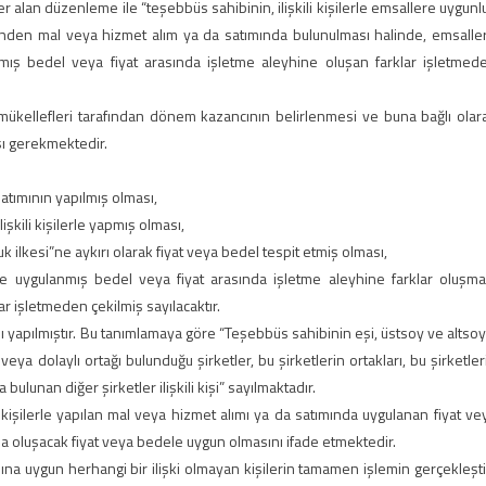
r alan düzenleme ile “teşebbüs sahibinin, ilişkili kişilerle emsallere uygunl
erinden mal veya hizmet alım ya da satımında bulunulması halinde, emsalle
mış bedel veya fiyat arasında işletme aleyhine oluşan farklar işletmed
mükellefleri tarafından dönem kazancının belirlenmesi ve buna bağlı olar
ı gerekmektedir.
atımının yapılmış olması,
şkili kişilerle yapmış olması,
 ilkesi”ne aykırı olarak fiyat veya bedel tespit etmiş olması,
e uygulanmış bedel veya fiyat arasında işletme aleyhine farklar oluşma
r işletmeden çekilmiş sayılacaktır.
ımı yapılmıştır. Bu tanımlamaya göre “Teşebbüs sahibinin eşi, üstsoy ve altsoy
ya dolaylı ortağı bulunduğu şirketler, bu şirketlerin ortakları, bu şirketler
lunan diğer şirketler ilişkili kişi” sayılmaktadır.
 kişilerle yapılan mal veya hizmet alımı ya da satımında uygulanan fiyat ve
a oluşacak fiyat veya bedele uygun olmasını ifade etmektedir.
ımına uygun herhangi bir ilişki olmayan kişilerin tamamen işlemin gerçekleşti