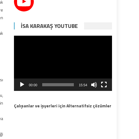
uk
re
en
İSA KARAKAŞ YOUTUBE
ak
Video
oynatıcı
sı
00:00
15:54
u,
in
Çalışanlar ve işyerleri için Alternatifsiz çözümler
ya
ği