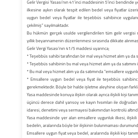
Gelir Vergisi Yasası’nın 41’inci maddesinin 5’inci bendinde ye
ilkesine aykırı olarak tespit edilen bedel veya fiyatlar üz
uygun bedel veya fiyatlar ile teşebbüs sahibince uygulan
çekilmiş” sayılmaktadır.
Bu hükmün gerçek usulde vergilendirilen tüm gelir vergisi 
yıllık beyannamenin düzenlenmesi sırasında dikkate alınmas
Gelir Vergi Yasası’nın 41/5 maddesi uyarınca;
* Teşebbüs sahibi tarafından bir mal veya hizmet alım ya da s
* Teşebbüs sahibinin bu mal veya hizmet alım ya da satımını ili
* Bu mal veya hizmet alım ya da satımında “emsallere uygunluk
* Emsallere uygun bedel veya fiyat ile teşebbüs sahibinc
gerekmektedir. Böyle bir halde işletme aleyhine oluşan farkla
Yasa maddesinde konuya ilişkin olarak ayrıca ilişkili kişi tan
üçüncü derece dahil yansoy ve kayın hısımları ile doğrudan ve
idaresi, denetimi veya sermayesi bakımından kontrolü altında bu
Yasa maddesinde yer alan emsallere uygunluk ilkesi, ilişkili
bedelin, aralarında böyle bir ilişkinin bulunmaması durumund
Emsallere uygun fiyat veya bedel, aralarında ilişkili kişi tan