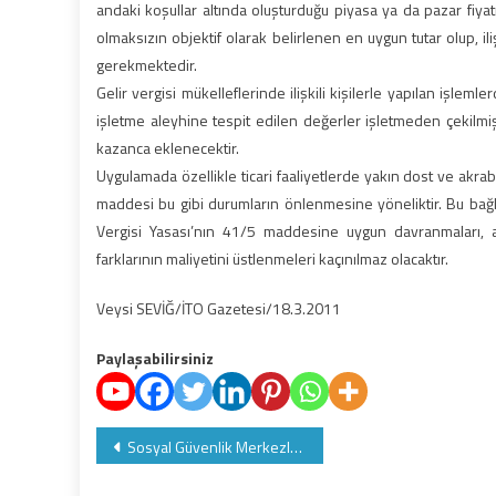
andaki koşullar altında oluşturduğu piyasa ya da pazar fiyatı
olmaksızın objektif olarak belirlenen en uygun tutar olup, ili
gerekmektedir.
Gelir vergisi mükelleflerinde ilişkili kişilerle yapılan işle
işletme aleyhine tespit edilen değerler işletmeden çekilmi
kazanca eklenecektir.
Uygulamada özellikle ticari faaliyetlerde yakın dost ve akrabal
maddesi bu gibi durumların önlenmesine yöneliktir. Bu bağl
Vergisi Yasası’nın 41/5 maddesine uygun davranmaları, 
farklarının maliyetini üstlenmeleri kaçınılmaz olacaktır.
Veysi SEVİĞ/İTO Gazetesi/18.3.2011
Paylaşabilirsiniz
Yazı
Sosyal Güvenlik Merkezleri Listesi
gezinmesi