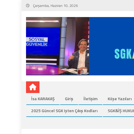
Skip
Çarşamba, Haziran 10, 2026
to
content
İsa KARAKAŞ
Giriş
İletişim
Köşe Yazıları
2025 Güncel SGK Işten Çıkış Kodları
SGK&İŞ HUKU