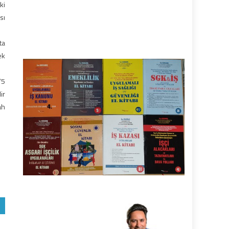
ki
sı
ta
ek
/5
ir
ah