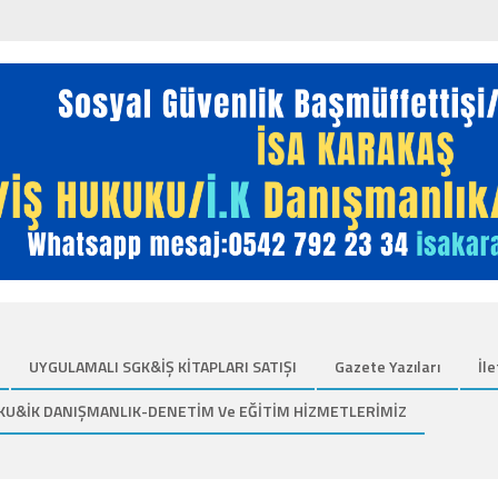
UYGULAMALI SGK&İŞ KİTAPLARI SATIŞI
Gazete Yazıları
İle
KU&İK DANIŞMANLIK-DENETİM Ve EĞİTİM HİZMETLERİMİZ