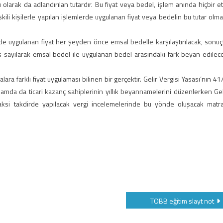
 olarak da adlandırılan tutardır. Bu fiyat veya bedel, işlem anında hiçbir et
şkili kişilerle yapılan işlemlerde uygulanan fiyat veya bedelin bu tutar olma
mlerde uygulanan fiyat her şeyden önce emsal bedelle karşılaştırılacak, sonuç
ş sayılarak emsal bedel ile uygulanan bedel arasındaki fark beyan edilec
ara farklı fiyat uygulaması bilinen bir gerçektir. Gelir Vergisi Yasası’nın 41
amda da ticari kazanç sahiplerinin yıllık beyannamelerini düzenlerken Gel
aksi takdirde yapılacak vergi incelemelerinde bu yönde oluşacak matr
TOBB eğitim slayt not