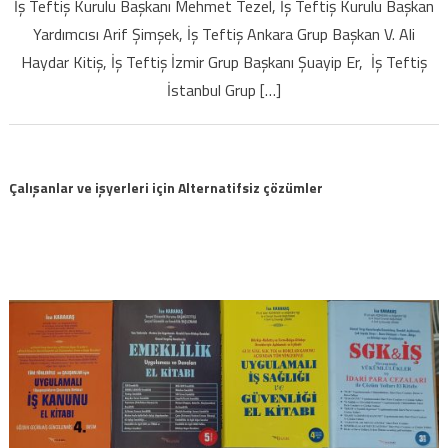
İş Teftiş Kurulu Başkanı Mehmet Tezel, İş Teftiş Kurulu Başkan
ilişkin
2015
Yardımcısı Arif Şimşek, İş Teftiş Ankara Grup Başkan V. Ali
yılı
Haydar Kitiş, İş Teftiş İzmir Grup Başkanı Şuayip Er, İş Teftiş
programı
İstanbul Grup […]
için
Çalışanlar ve işyerleri için Alternatifsiz çözümler