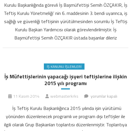
Kurulu Başkanlığında görevli İş Başmüfettişi Semih ÖZÇAKIR, İş
yeni
Teftiş Kurulu Yönetmeliği’ nin 6. maddesinin 3. bendi uyarınca, iş
başkan
sağlığı ve güvenliği teftişinin yürütülmesinden sorumlu İş Teftiş
yardımcısı
için
Kurulu Başkan Yardımcısı olarak görevlendirilmiştir. İş
Başmüfettişi Semih ÖZÇAKIR üstada başarılar dileriz
İŞ KANUNU İŞLEMLERI
İş Müfettişlerinin yapacağı işyeri teftişlerine ilişkin
2015 yılı programı
İş
11 Kasım 2014
webmasterkrks
yorumlar kapalı
Müfettişlerinin
İş Teftiş Kurulu Başkanlığınca 2015 yılında işin yürütümü
yapacağı
yönünden düzenlenecek programlı ve program dışı teftişler ile
işyeri
ilgili olarak Grup Başkanları toplantısı düzenlenmiştir. Toplantıya
teftişlerine