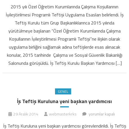
Müfettişleri
2015 yılı Özel Öğretim Kurumlarında Çalışma Koşullarının
program
İyileştirilmesi Programlı Teftişi Uygulama Esasları belirlendi. İş
dahilinde
Teftiş Kurulu tüm Grup Başkanlıklarınca 2015 yılında
özel
yürütülmeye başlanan “Özel Öğretim Kurumlarında Çalışma
eğitim
kurumlarını
Koşullarının İyileştirilmesi Programlı Teftişi”ne ilişkin olarak
TEFTİŞ
uygulama birliğini sağlamak adına teftişlerde esas alınacak
edecek
konular, 2015 tarihinde Çalışma ve Sosyal Güvenlik Bakanlığı
için
Salonunda görüşüldü. İş Teftiş Kurulu Başkan Yardımcısı […]
GENEL
İş Teftiş Kuruluna yeni başkan yardımcısı
İş
29 Aralık 2014
webmasterkrks
yorumlar kapalı
Teftiş
İş Teftiş Kuruluna yeni başkan yardımcısı görevlendirildi. İş Teftiş
Kuruluna