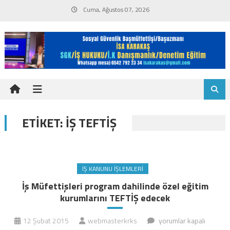
Skip
Cuma, Ağustos 07, 2026
to
content
ETIKET:
IŞ TEFTIŞ
İŞ KANUNU İŞLEMLERI
İş Müfettişleri program dahilinde özel eğitim
kurumlarını TEFTİŞ edecek
İş
12 Şubat 2015
webmasterkrks
yorumlar kapalı