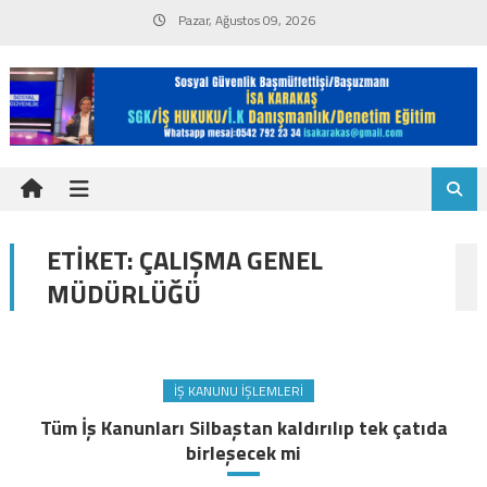
Skip
Pazar, Ağustos 09, 2026
to
content
ETIKET:
ÇALIŞMA GENEL
MÜDÜRLÜĞÜ
İŞ KANUNU İŞLEMLERI
Tüm İş Kanunları Silbaştan kaldırılıp tek çatıda
birleşecek mi