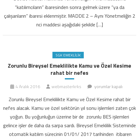
“katılımcıların” ibaresinden sonra gelmek üzere “ya da
çalışanların” ibaresi eklenmiştir. MADDE 2 – Aynı Yönetmeliğin 2
nci maddesi aşağıdaki şekilde […]
SGK EMEKLILIK
Zorunlu Bireysel Emeklilikte Kamu ve Özel Kesime
rahat bir nefes
Zorunlu
4 Aralık 2016
webmasterkrks
yorumlar kapalı
Bireysel
Zorunlu Bireysel Emeklilikte Kamu ve Özel Kesime rahat bir
Emeklilikte
nefes alacak. Kamu ve özel sektörün yıl sonu işlemleri zaten çok
Kamu
yoğun. Bu yoğunluğun üzerine bir de zorunlu BES işlemleri
ve
gelince işler de daha da sarpa sardı. Bireysel Emeklilik Sisteminde
Özel
Kesime
otomatik katılım sürecinin 01/01/ 2017 tarihinden itibaren