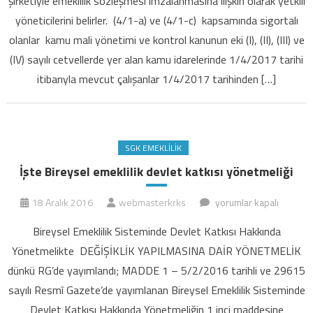
şirketiyle emeklilik sözleşmesi imzalanmasına ilişkin olarak yetkili
çalışanları
yöneticilerini belirler. (4/1-a) ve (4/1-c) kapsamında sigortalı
farklı
esaslara
olanlar kamu mali yönetimi ve kontrol kanunun eki (I), (II), (III) ve
göre
(IV) sayılı cetvellerde yer alan kamu idarelerinde 1/4/2017 tarihi
zorunlu
itibarıyla mevcut çalışanlar 1/4/2017 tarihinden […]
BES
kapsamına
alınacak
için
SGK EMEKLILIK
İşte Bireysel emeklilik devlet katkısı yönetmeliği
İşte
18 Aralık 2016
webmasterkrks
yorumlar kapalı
Bireysel
Bireysel Emeklilik Sisteminde Devlet Katkısı Hakkında
emeklilik
Yönetmelikte DEĞİŞİKLİK YAPILMASINA DAİR YÖNETMELİK
devlet
dünkü RG’de yayımlandı; MADDE 1 – 5/2/2016 tarihli ve 29615
katkısı
sayılı Resmî Gazete’de yayımlanan Bireysel Emeklilik Sisteminde
yönetmeliği
için
Devlet Katkısı Hakkında Yönetmeliğin 1 inci maddesine