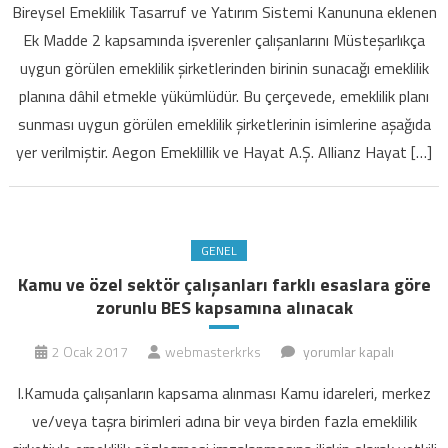
Bireysel Emeklilik Tasarruf ve Yatırım Sistemi Kanununa eklenen
seçimi
Ek Madde 2 kapsamında işverenler çalışanlarını Müsteşarlıkça
ve
uygun görülen emeklilik şirketlerinden birinin sunacağı emeklilik
emeklilik
planına
planına dâhil etmekle yükümlüdür. Bu çerçevede, emeklilik planı
dikkat
sunması uygun görülen emeklilik şirketlerinin isimlerine aşağıda
için
yer verilmiştir. Aegon Emeklillik ve Hayat A.Ş. Allianz Hayat […]
GENEL
Kamu ve özel sektör çalışanları farklı esaslara göre
zorunlu BES kapsamına alınacak
Kamu
2 Ocak 2017
webmasterkrks
yorumlar kapalı
ve
I.Kamuda çalışanların kapsama alınması Kamu idareleri, merkez
özel
ve/veya taşra birimleri adına bir veya birden fazla emeklilik
sektör