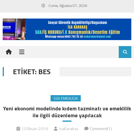
Skip
Cuma, Ağustos 07, 2026
to
content
ETIKET:
BES
SGK EMEKLILIK
Yeni ekonomi modelinde kıdem tazminatı ve emeklilik
ile ilgili düzenleme yapılacak
10 Nisan 2019
IsaKarakas
Comment(1)