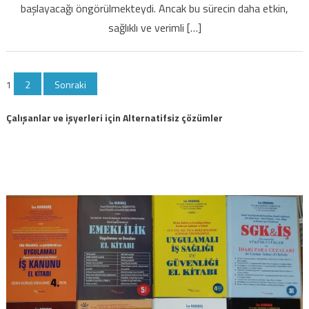
rahat
başlayacağı öngörülmekteydi. Ancak bu sürecin daha etkin,
bir
sağlıklı ve verimli […]
nefes
için
Yazı
1
2
Sonraki
sayfalaması
Çalışanlar ve işyerleri için Alternatifsiz çözümler