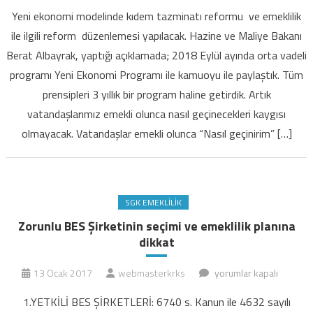
Yeni ekonomi modelinde kıdem tazminatı reformu ve emeklilik
ile ilgili reform düzenlemesi yapılacak. Hazine ve Maliye Bakanı
Berat Albayrak, yaptığı açıklamada; 2018 Eylül ayında orta vadeli
programı Yeni Ekonomi Programı ile kamuoyu ile paylaştık. Tüm
prensipleri 3 yıllık bir program haline getirdik. Artık
vatandaşlarımız emekli olunca nasıl geçinecekleri kaygısı
olmayacak. Vatandaşlar emekli olunca “Nasıl geçinirim” […]
SGK EMEKLILIK
Zorunlu BES Şirketinin seçimi ve emeklilik planına
dikkat
Zorunlu
13 Ocak 2017
webmasterkrks
yorumlar kapalı
BES
1.YETKİLİ BES ŞİRKETLERİ: 6740 s. Kanun ile 4632 sayılı
Şirketinin