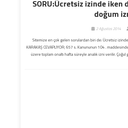
SORU:Ücretsiz izinde iken
doğum izn
2 Ağustos 2014
Sitemize en çok gelen sorulardan biri de: Ücretsiz izin
KARAKAŞ CEVAPLIYOR; 657 s. Kanununun 104 . maddesinde;
üzere toplam onaltı hafta süreyle analık izni verilir. Çoğu