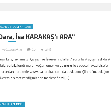
LACAK VE TAZMINATLARI
Dara, İsa KARAKAŞ'ı ARA"
webmasterkrks
Comments(4)
ılıksız, reklamsız Çalışan ve İşveren ihtilafları/ sorunları/ uyuşmazlıkları/
 bilgi ve bilgilendirmeleri yoğun emek ve göznuru ile sadece hayat felsefem
düsturundan hareketle www.isakarakas.com da paylaştım. Çünkü “mutluluğun
Ücretsiz himet verdiğimizden maalesef bizi […]
MEMUR REHBERI