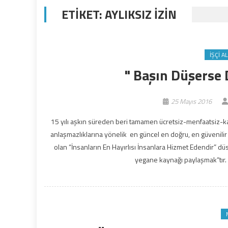
ETIKET:
AYLIKSIZ IZIN
İŞÇI A
" Başın Düşerse 
25 Mayıs 2016
15 yılı aşkın süreden beri tamamen ücretsiz-menfaatsiz-karş
anlaşmazlıklarına yönelik en güncel en doğru, en güvenilir
olan “İnsanların En Hayırlısı İnsanlara Hizmet Edendir” 
yegane kaynağı paylaşmak“tır. 