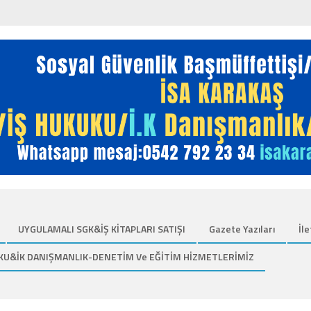
UYGULAMALI SGK&İŞ KİTAPLARI SATIŞI
Gazete Yazıları
İle
KU&İK DANIŞMANLIK-DENETİM Ve EĞİTİM HİZMETLERİMİZ