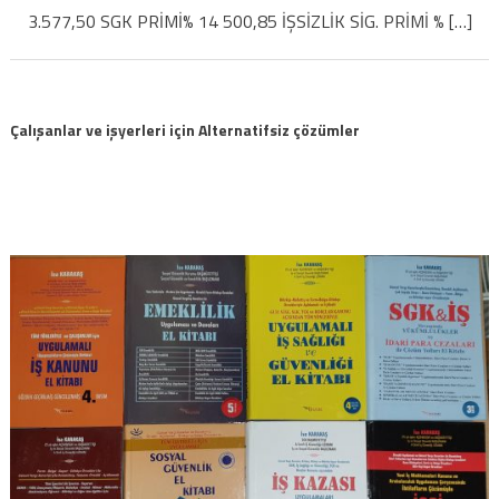
apartmana
3.577,50 SGK PRİMİ% 14 500,85 İŞSİZLİK SİG. PRİMİ % […]
maliyetinin
hesabı
için
Çalışanlar ve işyerleri için Alternatifsiz çözümler