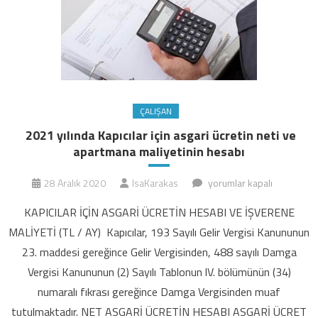
ÇALIŞAN
2021 yılında Kapıcılar için asgari ücretin neti ve
apartmana maliyetinin hesabı
2021
28 Aralık 2020
IsaKarakas
yorumlar kapalı
yılında
KAPICILAR İÇİN ASGARİ ÜCRETİN HESABI VE İŞVERENE
Kapıcılar
MALİYETİ (TL / AY) Kapıcılar, 193 Sayılı Gelir Vergisi Kanununun
için
23. maddesi gereğince Gelir Vergisinden, 488 sayılı Damga
asgari
Vergisi Kanununun (2) Sayılı Tablonun lV. bölümünün (34)
ücretin
neti
numaralı fıkrası gereğince Damga Vergisinden muaf
ve
tutulmaktadır. NET ASGARİ ÜCRETİN HESABI ASGARİ ÜCRET