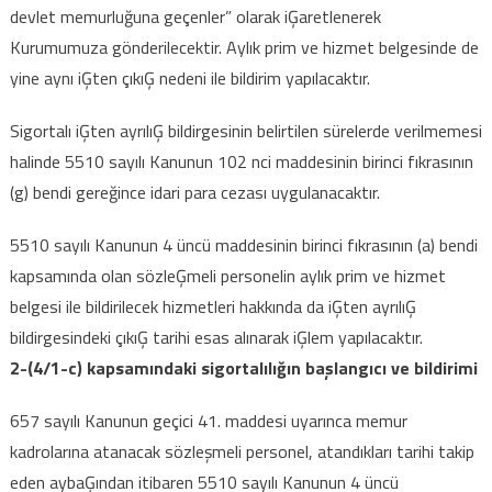
devlet memurluğuna geçenler” olarak iĢaretlenerek
Kurumumuza gönderilecektir. Aylık prim ve hizmet belgesinde de
yine aynı iĢten çıkıĢ nedeni ile bildirim yapılacaktır.
Sigortalı iĢten ayrılıĢ bildirgesinin belirtilen sürelerde verilmemesi
halinde 5510 sayılı Kanunun 102 nci maddesinin birinci fıkrasının
(g) bendi gereğince idari para cezası uygulanacaktır.
5510 sayılı Kanunun 4 üncü maddesinin birinci fıkrasının (a) bendi
kapsamında olan sözleĢmeli personelin aylık prim ve hizmet
belgesi ile bildirilecek hizmetleri hakkında da iĢten ayrılıĢ
bildirgesindeki çıkıĢ tarihi esas alınarak iĢlem yapılacaktır.
2-(4/1-c) kapsamındaki sigortalılığın başlangıcı ve bildirimi
657 sayılı Kanunun geçici 41. maddesi uyarınca memur
kadrolarına atanacak sözleşmeli personel, atandıkları tarihi takip
eden aybaĢından itibaren 5510 sayılı Kanunun 4 üncü