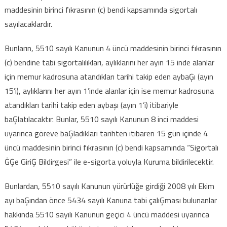
maddesinin birinci fıkrasının (c) bendi kapsamında sigortalı
sayılacaklardır.
Bunların, 5510 sayılı Kanunun 4 üncü maddesinin birinci fıkrasının
(c) bendine tabi sigortalılıkları, aylıklarını her ayın 15 inde alanlar
için memur kadrosuna atandıkları tarihi takip eden aybaĢı (ayın
15’i), aylıklarını her ayın 1’inde alanlar için ise memur kadrosuna
atandıkları tarihi takip eden aybaşı (ayın 1’i) itibariyle
baĢlatılacaktır. Bunlar, 5510 sayılı Kanunun 8 inci maddesi
uyarınca göreve baĢladıkları tarihten itibaren 15 gün içinde 4
üncü maddesinin birinci fıkrasının (c) bendi kapsamında “Sigortalı
ĠĢe GiriĢ Bildirgesi” ile e-sigorta yoluyla Kuruma bildirilecektir.
Bunlardan, 5510 sayılı Kanunun yürürlüğe girdiği 2008 yılı Ekim
ayı baĢından önce 5434 sayılı Kanuna tabi çalıĢması bulunanlar
hakkında 5510 sayılı Kanunun geçici 4 üncü maddesi uyarınca