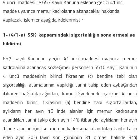
9 uncu maddesi ile 657 sayılı Kanuna eklenen geçici 41 inci
madde uyarınca memur kadrolarına atanacaklar hakkında
yapılacak işlemler aşağıda irdelenmiştir
1- (4/1-a) SSK kapsamındaki sigortalılığın sona ermesi ve
bildirimi
657 sayılı Kanunun geçici 41 inci maddesi uyarınca memur
kadrolarına atanacak sözleĢmeli personelin 5510 sayılı Kanunun
4 üncü maddesinin birinci fıkrasının (c) bendine tabi olan
sigortalılığı, atamalarının yapıldığı tarihi takip eden aybaĢından
itibaren baĢlatılacağından, kamu iĢyerlerinde çalıĢan 4 üncü
maddenin birinci fıkrasının (a) bendine tabi sigortalılardan,
aylıklarını her ayın 15 inde alanlar için memur kadrosuna
atandıkları tarihi takip eden ayın 14’ü itibariyle, aylıklarını her ayın
1’inde alanlar için ise memur kadrosuna atandıkları tarihi takip
eden ayın 30’u (ayın son gününün 31 olması halinde 31’i)