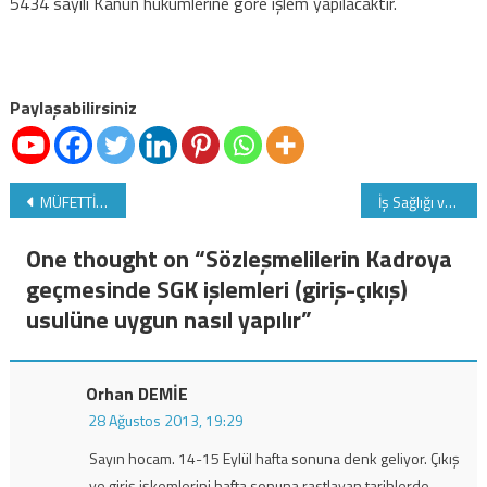
5434 sayılı Kanun hükümlerine göre işlem yapılacaktır.
Paylaşabilirsiniz
Yazı
MÜFETTİŞLER ayrımcılık söylentilerinden son derece RAHATSIZ
İş Sağlığı ve Güvenliği kapsamında çalışan temsilcisinin belirlenmesine ilişkin usul ve esaslar
gezinmesi
One thought on “
Sözleşmelilerin Kadroya
geçmesinde SGK işlemleri (giriş-çıkış)
usulüne uygun nasıl yapılır
”
Orhan DEMİE
28 Ağustos 2013, 19:29
Sayın hocam. 14-15 Eylül hafta sonuna denk geliyor. Çıkış
ve giriş işkemlerini hafta sonuna rastlayan tarihlerde