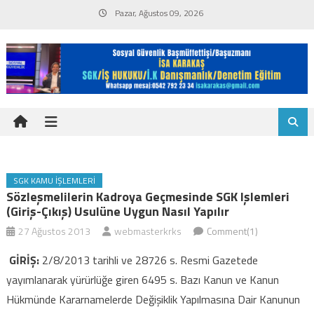
Skip
Pazar, Ağustos 09, 2026
to
content
SGK KAMU İŞLEMLERI
Sözleşmelilerin Kadroya Geçmesinde SGK Işlemleri
(giriş-Çıkış) Usulüne Uygun Nasıl Yapılır
27 Ağustos 2013
webmasterkrks
Comment(1)
GİRİŞ:
2/8/2013 tarihli ve 28726 s. Resmi Gazetede
yayımlanarak yürürlüğe giren 6495 s. Bazı Kanun ve Kanun
Hükmünde Kararnamelerde Değişiklik Yapılmasına Dair Kanunun