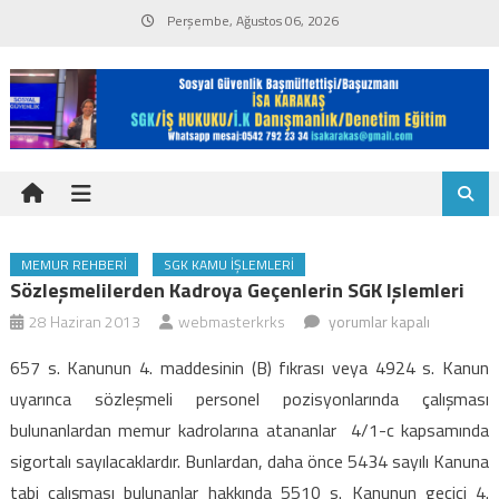
Skip
Perşembe, Ağustos 06, 2026
to
content
MEMUR REHBERI
SGK KAMU İŞLEMLERI
Sözleşmelilerden Kadroya Geçenlerin SGK Işlemleri
Sözleşmelilerden
28 Haziran 2013
webmasterkrks
yorumlar kapalı
kadroya
657 s. Kanunun 4. maddesinin (B) fıkrası veya 4924 s. Kanun
geçenlerin
uyarınca sözleşmeli personel pozisyonlarında çalışması
SGK
bulunanlardan memur kadrolarına atananlar 4/1-c kapsamında
işlemleri
sigortalı sayılacaklardır. Bunlardan, daha önce 5434 sayılı Kanuna
için
tabi çalışması bulunanlar hakkında 5510 s. Kanunun geçici 4.