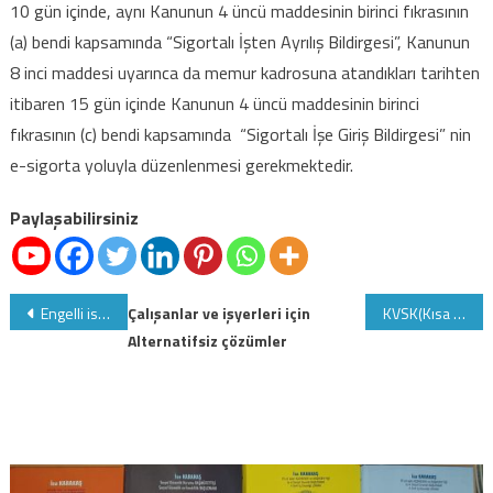
10 gün içinde, aynı Kanunun 4 üncü maddesinin birinci fıkrasının
(a) bendi kapsamında “Sigortalı İşten Ayrılış Bildirgesi”, Kanunun
8 inci maddesi uyarınca da memur kadrosuna atandıkları tarihten
itibaren 15 gün içinde Kanunun 4 üncü maddesinin birinci
fıkrasının (c) bendi kapsamında “Sigortalı İşe Giriş Bildirgesi” nin
e-sigorta yoluyla düzenlenmesi gerekmektedir.
Paylaşabilirsiniz
Yazı
Engelli istahdamı, en cazip teşvik haline geliyor
Çalışanlar ve işyerleri için
KVSK(Kısa Vadeli Sigorta Kolları) Tebliği değişti
Alternatifsiz çözümler
gezinmesi