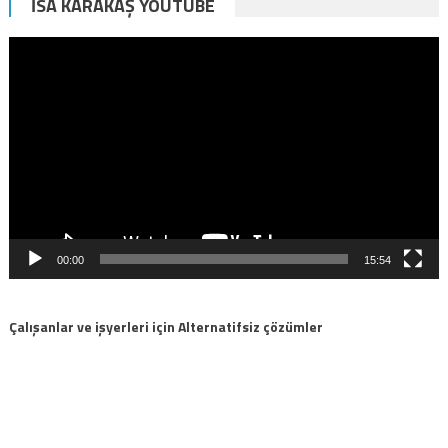
İSA KARAKAŞ YOUTUBE
Video
oynatıcı
00:00
15:54
Çalışanlar ve işyerleri için Alternatifsiz çözümler