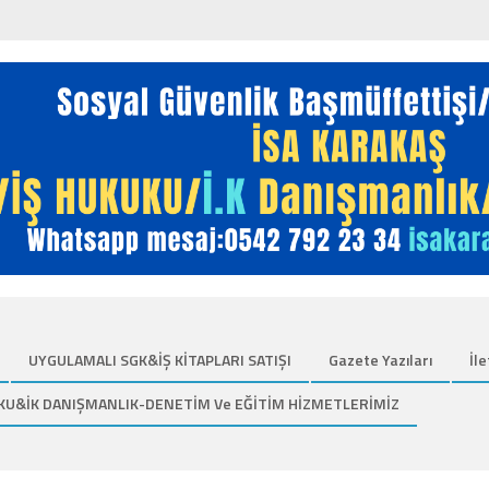
UYGULAMALI SGK&İŞ KİTAPLARI SATIŞI
Gazete Yazıları
İle
KU&İK DANIŞMANLIK-DENETİM Ve EĞİTİM HİZMETLERİMİZ