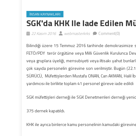
İNSAN KAYNAKLARI
SGK'da KHK Ile Iade Edilen Mü
22 Kasım 2016
webmasterkrks
Comment(0)
Bilindiği üzere 15 Temmuz 2016 tarihinde demokrasimize se
FETÖ/PDY terör örgütüne veya Milli Güvenlik Kurulunca Devle
veya gruplara üyeliği, mensubiyeti veya iltisakı yahut bunlar
çok sayıda personelin görevine son verilmiştir. Bugün (22.
SÜRÜCÜ, Müfettişlerden Mustafa ONAN, Can AKMAN, Halil İbr
yardımcısı ile birlikte toplam 41 personel göreve iade edildi
SGK müfettişleri derneği ile SGK Denetmenleri derneği yenide
375 dernek kapatıldı.
KHK ile ayrıca binlerce kamu personelinin kamudaki görevine 