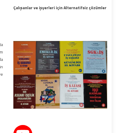
Çalışanlar ve işyerleri için Alternatifsiz çözümler
ta
um
da
in
ve