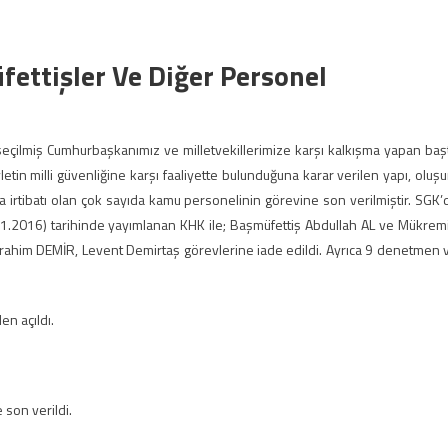
fettişler Ve Diğer Personel
çilmiş Cumhurbaşkanımız ve milletvekillerimize karşı kalkışma yapan baş
tin milli güvenliğine karşı faaliyette bulunduğuna karar verilen yapı, oluş
la irtibatı olan çok sayıda kamu personelinin görevine son verilmiştir. SGK’
11.2016) tarihinde yayımlanan KHK ile; Başmüfettiş Abdullah AL ve Mükrem
ahim DEMİR, Levent Demirtaş görevlerine iade edildi. Ayrıca 9 denetmen 
n açıldı.
son verildi.