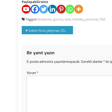
Paylaşabilirsiniz
Tagged
denetmen
,
göreve
,
iade
,
müfettiş
,
personel
,
SGK
Yazı
kıdem fonu çalışması 2017'de start alacak
gezinmesi
Bir yanıt yazın
E-posta adresiniz yayınlanmayacak.
Gerekli alanlar
*
ile i
Yorum
*