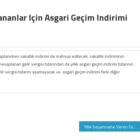
nanlar Için Asgari Geçim Indirimi
saplanırken sakatlık indirimi de mahsup edilecek, sakatlık indiriminin
aplanan gelir vergisi tutarından da yıllık asgari geçim indirimi tutarının
ir vergisi tutarını aşamayacak ve asgari geçim indirimi farkı diğer
Yıllık beyanname Veren Ücretlilerde Asgari Geçim İndiriminden nasıl yararlanır?