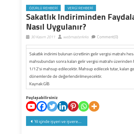
ÖZÜRLÜ REHBERI
VERGI REHBERI
Sakatlık Indiriminden Faydala
Nasıl Uygulanır?
30 Kasım 2011
webmasterkrks
Comment(0)
Sakatlık indirimi bulunan ücretlinin gelir vergisi matrahı he
mahsubundan sonra kalan gelir vergisi matrahı üzerinden hes
1/12’si mahsup edilecektir. Mahsup edilecek tutar, kalan gel
dönemlerde de değerlendirilmeyecektir.
Kaynak:GİB
Paylaşabilirsiniz
Yazı
Yıl içinde işyeri ve işvereni değişen ücretliler hangi tarihten itibaren asgari geçim indiriminden yararlanacaklardır?
gezinmesi