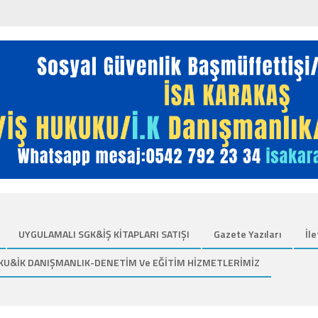
UYGULAMALI SGK&İŞ KİTAPLARI SATIŞI
Gazete Yazıları
İle
KU&İK DANIŞMANLIK-DENETİM Ve EĞİTİM HİZMETLERİMİZ