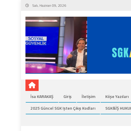
Skip
Salı, Haziran 09, 2026
to
content
İsa KARAKAŞ
Giriş
İletişim
Köşe Yazıları
2025 Güncel SGK Işten Çıkış Kodları
SGK&İŞ HUKU