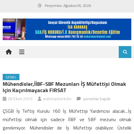
Skip
Perşembe, Ağustos 06, 2026
to
content
GENEL
Mühendisler,İİBF-SBF Mezunları İŞ Müfettişi Olmak
Için Kaçırılmayacak FIRSAT
Mühendisler,İİBF-
28 Ekim 2015
webmasterkrks
yorumlar kapalı
SBF
ÇSGB İş Teftiş Kurulu 160 İş Müfettişi Yardımcısı alacak…İş
mezunları
müfettişi olmak için sadece İİBF ve SBF mezunu olmak
İŞ
gerekmiyor. Mühendisler de İş Müfettişi olabiliyor. Üstelik
Müfettişi