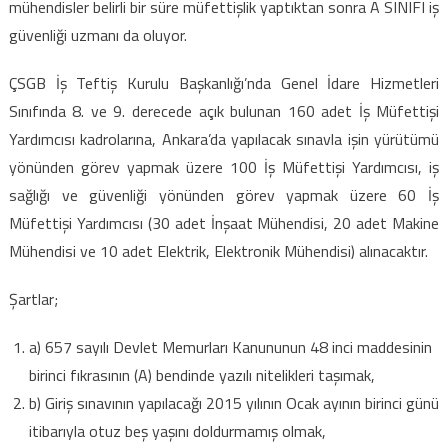
mühendisler belirli bir süre müfettişlik yaptıktan sonra A SINIFI iş
olmak
için
güvenliği uzmanı da oluyor.
kaçırılmayacak
FIRSAT
ÇSGB İş Teftiş Kurulu Başkanlığı’nda Genel İdare Hizmetleri
için
Sınıfında 8. ve 9. derecede açık bulunan 160 adet İş Müfettişi
Yardımcısı kadrolarına, Ankara’da yapılacak sınavla işin yürütümü
yönünden görev yapmak üzere 100 İş Müfettişi Yardımcısı, iş
sağlığı ve güvenliği yönünden görev yapmak üzere 60 İş
Müfettişi Yardımcısı (30 adet İnşaat Mühendisi, 20 adet Makine
Mühendisi ve 10 adet Elektrik, Elektronik Mühendisi) alınacaktır.
Şartlar;
a) 657 sayılı Devlet Memurları Kanununun 48 inci maddesinin
birinci fıkrasının (A) bendinde yazılı nitelikleri taşımak,
b) Giriş sınavının yapılacağı 2015 yılının Ocak ayının birinci günü
itibarıyla otuz beş yaşını doldurmamış olmak,