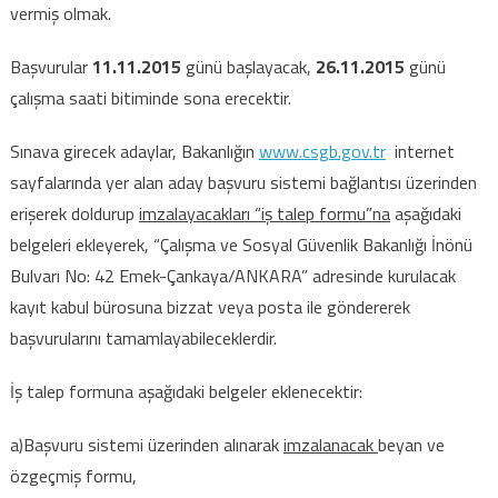
vermiş olmak.
Başvurular
11.11.2015
günü başlayacak,
26.11.2015
günü
çalışma saati bitiminde sona erecektir.
Sınava girecek adaylar, Bakanlığın
www.csgb.gov.tr
internet
sayfalarında yer alan aday başvuru sistemi bağlantısı üzerinden
erişerek doldurup
imzalayacakları “iş talep formu”na
aşağıdaki
belgeleri ekleyerek, “Çalışma ve Sosyal Güvenlik Bakanlığı İnönü
Bulvarı No: 42 Emek-Çankaya/ANKARA” adresinde kurulacak
kayıt kabul bürosuna bizzat veya posta ile göndererek
başvurularını tamamlayabileceklerdir.
İş talep formuna aşağıdaki belgeler eklenecektir:
a)Başvuru sistemi üzerinden alınarak
imzalanacak
beyan ve
özgeçmiş formu,