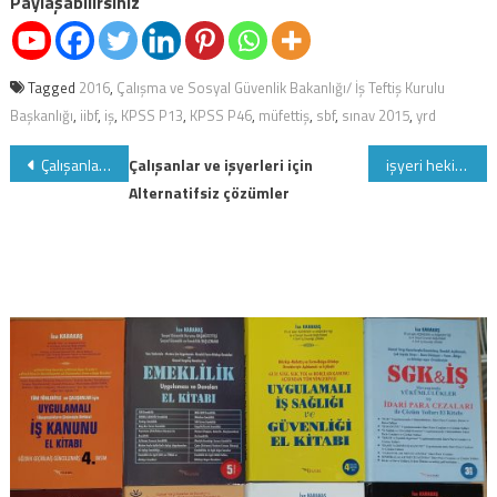
Paylaşabilirsiniz
Tagged
2016
,
Çalışma ve Sosyal Güvenlik Bakanlığı/ İş Teftiş Kurulu
Başkanlığı
,
iibf
,
iş
,
KPSS P13
,
KPSS P46
,
müfettiş
,
sbf
,
sınav 2015
,
yrd
Yazı
Çalışanların sorularını ücretsiz cevaplamaya devam ediyoruz
Çalışanlar ve işyerleri için
işyeri hekimliği, iş güvenliği uzmanlığı ile diğer sağlık personeli sınavına girmek için sınav durumunuzu sorgulayın
Alternatifsiz çözümler
gezinmesi