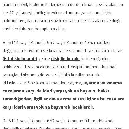
alanların 5 yıl, kademe ilerlemesinin durdurulması cezası alanların
ise 10 yıl süreyle belli görevlere atanamayacaklarına ilişkin
hükmün uygulanmasında söz konusu süreler cezaların verildiği
tarihten itibaren hesaplanacaktır.
8- 6111 sayılı Kanunla 657 sayılı Kanunun 135. maddesi
değiştirilerek uyarma ve kınama cezalarına itiraz makamı olarak
üst disiplin amiri
yerine
disiplin kurulu
belirlendiğinden
halihazırda itiraz incelemesi için üst disiplin amirinde bulunan
sonuçlandırılmamış dosyalar disiplin kurullarına intikal
ettirilecektir. Söz konusu maddede ayrıca,
uyarma ve kınama
cezalarına karşı da idari yargı yoluna başvuru hakkı
tanındığından, ilgililer dava açma süresi içinde bu cezalara
karşı idari yargı yoluna başvurabileceklerdir.
9- 6111 sayılı Kanunla 657 sayılı Kanunun 91. maddesinde
değişiklik yapılarak, Devlet memuru olarak görev yapmaktayken