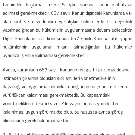
değişiklikler
tarihinden başlamak üzere 5. yılın sonuna kadar muhafaza
için
edilmesi gerekmektedir. 657 sayılı Kanun dışındaki kanunlarda yer
alan sicil ve değerlendirmeye ilişkin hükümlerde bir değişiklik
yapılmadığından bu hükümlerin uygulanmasına
devam edilecektir.
Diğer kanunların sicil konusunda 657 sayılı Kanuna atıf yapan
hükümlerinin uygulama imkanı kalmadığından bu hükümler
uyarınca işlem yapılmaması gerekmektedir.
Ayrıca, kurumların 657 sayılı Kanunun mülga 112 nci maddesine
istinaden çıkarmış oldukları sicil amirleri yönetmeliklerinin
dayanağı ve uygulama imkanıkalmadığından bu yönetmeliklerin
yürürlükten kaldırılması gerekmektedir. Bu kapsamdaki
yönetmeliklerin Resmî Gazete’de yayımlanarak yürürlükten
kaldırılması uygun görülmekte olup, bu hususta ayrıca görüş
alınmasına gerek bulunmamaktadır.
2- 6111 sayılı Kanunun yürürlük tarihinden önce olumsuz sicil