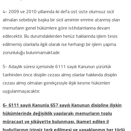
4- 2009 ve 2010 yıllarında iki defa üst üste olumsuz sicil
almaları sebebiyle başka bir sicil amirinin emrine atanmış olan
memurların genel hükümlere göre istihdamlarına devam
edilecektir. Bu durumdakilerden henüz haklarında işlem tesis
edilmemiş olanlarla ilgili olarak ise herhangi bir işlem yapma
zorunluluğu bulunmamaktadır.
5- Adaylık süresi içerisinde 6111 sayılı Kanunun yürürlük
tarihinden önce disiplin cezası almış olanlar hakkında disiplin
cezası almış olmaları gerekçesiyle ilişik kesme hükümleri
uygulanmayacaktır.
6- 6111 sayılı Kanunla 657 sayılı Kanunun disipline ilişkin
hükümlerinde değişiklik yapılarak; memurların toplu
müracaat ve şikâyette bulunması,
ikamet edilen il
hudutlarının izinsiz terk edilmesi ve yasaklanmış her türlü