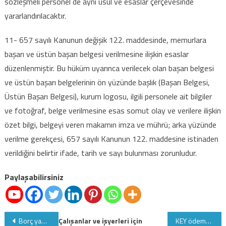
sözleşmeli personel de aynı usul ve esaslar çerçevesinde
yararlandırılacaktır.
11- 657 sayılı Kanunun değişik 122. maddesinde, memurlara
başarı ve üstün başarı belgesi verilmesine ilişkin esaslar
düzenlenmiştir. Bu hüküm uyarınca verilecek olan başarı belgesi
ve üstün başarı belgelerinin ön yüzünde başlık (Başarı Belgesi,
Üstün Başarı Belgesi), kurum logosu, ilgili personele ait bilgiler
ve fotoğraf, belge verilmesine esas somut olay ve verilere ilişkin
özet bilgi, belgeyi veren makamın imza ve mührü; arka yüzünde
verilme gerekçesi, 657 sayılı Kanunun 122. maddesine istinaden
verildiğini belirtir ifade, tarih ve sayı bulunması zorunludur.
Paylaşabilirsiniz
Yazı
Borç yapılandırılmasında süreler uzadı
Çalışanlar ve işyerleri için
KEY ödemeleri sözlüğü