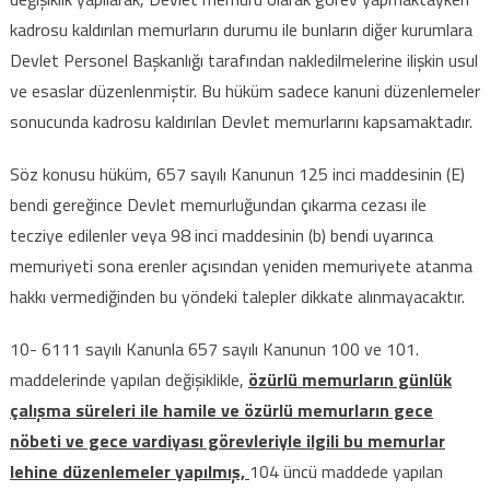
kadrosu kaldırılan memurların durumu ile bunların diğer kurumlara
Devlet Personel Başkanlığı tarafından nakledilmelerine ilişkin usul
ve esaslar düzenlenmiştir. Bu hüküm sadece kanuni düzenlemeler
sonucunda kadrosu kaldırılan Devlet memurlarını kapsamaktadır.
Söz konusu hüküm, 657 sayılı Kanunun 125 inci maddesinin (E)
bendi gereğince Devlet memurluğundan çıkarma cezası ile
tecziye edilenler veya 98 inci maddesinin (b) bendi uyarınca
memuriyeti sona erenler açısından yeniden memuriyete atanma
hakkı vermediğinden bu yöndeki talepler dikkate alınmayacaktır.
10- 6111 sayılı Kanunla 657 sayılı Kanunun 100 ve 101.
maddelerinde yapılan değişiklikle,
özürlü memurların günlük
çalışma süreleri ile hamile ve özürlü memurların gece
nöbeti ve gece vardiyası görevleriyle ilgili bu memurlar
lehine düzenlemeler yapılmış,
104 üncü maddede yapılan