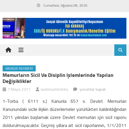
Skip
Cumartesi, Ağustos 08, 2026
to
content
MEMUR REHBERI
Memurların Sicil Ve Disiplin Işlemlerinde Yapılan
Değişiklikler
Memurların
7 Mayıs 2011
webmasterkrks
yorumlar kapalı
sicil
1-Torba ( 6111 s.) Kanunla 657 s. Devlet Memurları
ve
Kanunundaki sicile ilişkin düzenlemeler yürürlükten kaldırıldığından
disiplin
2011 yılından başlamak üzere Devlet memurları için sicil raporu
işlemlerinde
doldurulmayacaktır. Geçmiş yıllara ait sicil raporlarının, 1/1/2011
yapılan