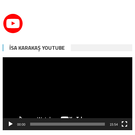
İSA KARAKAŞ YOUTUBE
Video
oynatıcı
00:00
15:54