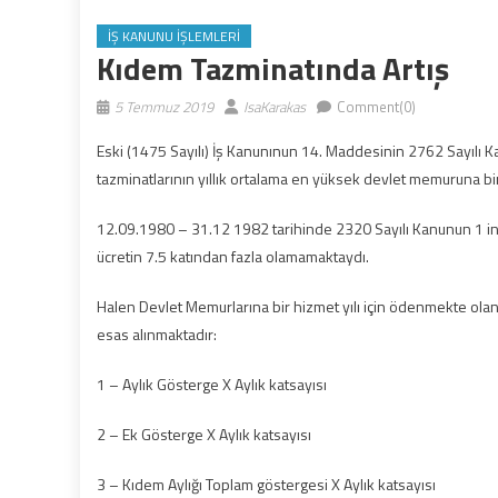
İŞ KANUNU İŞLEMLERI
Kıdem Tazminatında Artış
5 Temmuz 2019
IsaKarakas
Comment(0)
Eski (1475 Sayılı) İş Kanunınun 14. Maddesinin 2762 Sayılı Ka
tazminatlarının yıllık ortalama en yüksek devlet memuruna bi
12.09.1980 – 31.12 1982 tarihinde 2320 Sayılı Kanunun 1 inc
ücretin 7.5 katından fazla olamamaktaydı.
Halen Devlet Memurlarına bir hizmet yılı için ödenmekte olan
esas alınmaktadır:
1 – Aylık Gösterge X Aylık katsayısı
2 – Ek Gösterge X Aylık katsayısı
3 – Kıdem Aylığı Toplam göstergesi X Aylık katsayısı