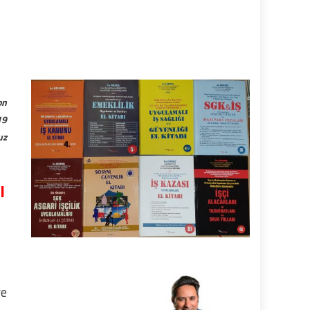
on
19
uz
I
ve