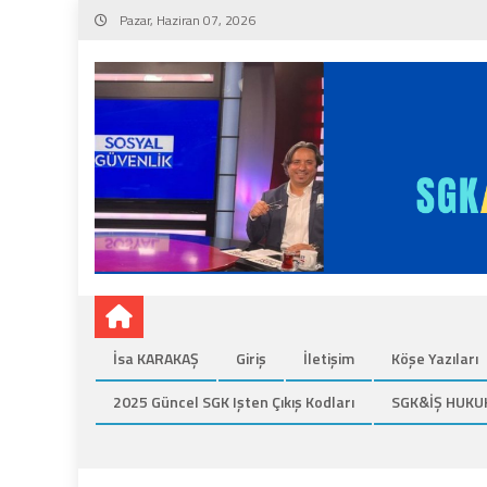
Skip
Pazar, Haziran 07, 2026
to
content
İsa KARAKAŞ
Giriş
İletişim
Köşe Yazıları
2025 Güncel SGK Işten Çıkış Kodları
SGK&İŞ HUKU