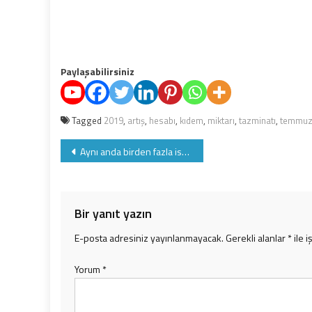
Paylaşabilirsiniz
Tagged
2019
,
artış
,
hesabı
,
kıdem
,
miktarı
,
tazminatı
,
temmu
Yazı
Aynı anda birden fazla istirahat raporunun alınması halinde hakedilecek rapor ve süresi
gezinmesi
Bir yanıt yazın
E-posta adresiniz yayınlanmayacak.
Gerekli alanlar
*
ile i
Yorum
*