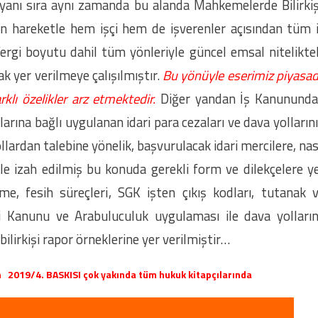
 yanı sıra aynı zamanda bu alanda Mahkemelerde Bilirkiş
n hareketle hem işçi hem de işverenler açısından tüm 
rgi boyutu dahil tüm yönleriyle güncel emsal nitelikte
ak yer verilmeye çalışılmıştır.
Bu yönüyle eserimiz piyasa
lı özelikler arz etmektedir.
Diğer yandan İş Kanunund
rına bağlı uygulanan idari para cezaları ve dava yolların
ollardan talebine yönelik, başvurulacak idari mercilere, nas
le izah edilmiş bu konuda gerekli form ve dilekçelere y
me, fesih süreçleri, SGK işten çıkış kodları, tutanak 
i Kanunu ve Arabuluculuk uygulaması ile dava yolları
bilirkişi rapor örneklerine yer verilmiştir…
n 2019/4. BASKISI çok yakında tüm hukuk kitapçılarında