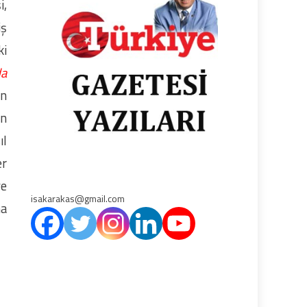
i,
iş
ki
da
an
ın
ıl
er
ve
isakarakas@gmail.com
na