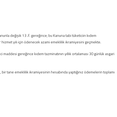
nunla değişik 13 .F. gereğince; bu Kanuna tabi tüketiciin kıdem
r hizmet yılı için ödenecek azami emeklilik ikramiyesini geçmekte.
i maddesi gereğince kıdem tazminatının yıllık ortalaması 30 günlük asgari
, bir tane emeklilik ikramiyesinin hesabında yaptığınız ödemelerin toplamı