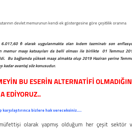
tutarının devlet memurunun kendi ek göstergesine göre çeşitlilik oranına
6.017,60 ₺ olarak uygulanmakta olan kıdem tazminatı son enflasy
len memur maaş katsayıları da belli olması ile birlikte 01 Temmuz 20
seldi. Bu bağlamda yüksek maaş almakta olup 2019 Haziran yerine Temm
ış kadar avantaj söz konusudur.
MEYİN BU ESERİN ALTERNATİFİ OLMADIĞIN
İA EDİYORUZ..
p karşılaştırınca bizlere hak vereceksiniz….
müfettişi olarak yapmış olduğum her çeşit sektör 