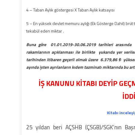
4 – Taban Aylık göstergesi X Taban Aylık katsayısı
5 – En yüksek devlet memuru aylığı (Ek Gösterge Dahil) brüt 
tekabül eden miktar .
Buna göre 01.01.2019-30.06.2019 tarihleri arasında 
rakamlarının açıklanması ile birlikte yukarıda yer veri
tarihinden itibaren geçerli olmak üzere 6.379,86 ₺ yük
ayında işten ayrılanların kıdem tazminatı miktarında bu art
İŞ KANUNU KİTABI DEYİP GEÇ
İDD
Kitabı inceleyi
25 yıldan beri AÇSHB (ÇSGB)/SGK’nın Baş