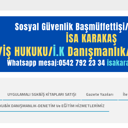
UYGULAMALI SGK&İŞ KİTAPLARI SATIŞI
Gazete Yazıları
İle
KU&İK DANIŞMANLIK-DENETİM Ve EĞİTİM HİZMETLERİMİZ