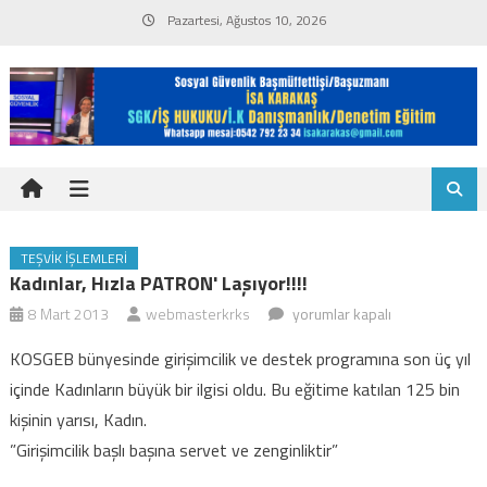
Skip
Pazartesi, Ağustos 10, 2026
to
content
TEŞVIK İŞLEMLERI
Kadınlar, Hızla PATRON' Laşıyor!!!!
Kadınlar,
8 Mart 2013
webmasterkrks
yorumlar kapalı
hızla
KOSGEB bünyesinde girişimcilik ve destek programına son üç yıl
PATRON'
içinde Kadınların büyük bir ilgisi oldu. Bu eğitime katılan 125 bin
laşıyor!!!!
kişinin yarısı, Kadın.
için
”Girişimcilik başlı başına servet ve zenginliktir”