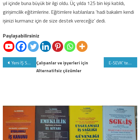
yıl içinde buna büyük bir ilgi oldu. Üç yılda 125 bin kişi katıldı,
girişimcilik eğitimlerine. Eğitimlere katılanlara ‘hadi bakalım kendi
işinizi kurmanız için de size destek vereceğiz’ dedi.
Paylaşabilirsiniz
Yazı
Yeni İŞ Sağlığı ve Güvenliği Kanununa göre İşyerlerinin tehlike sınıflarının belirlenmesinde esas alınacak kriterler ve yapılacak işlemler?
Çalışanlar ve işyerleri için
E-SEVK' te Önemli Hususlar!! yeni uygulamaya alışın her türlü hasta sevk işlemleri artık elektronik!!!
Alternatifsiz çözümler
gezinmesi