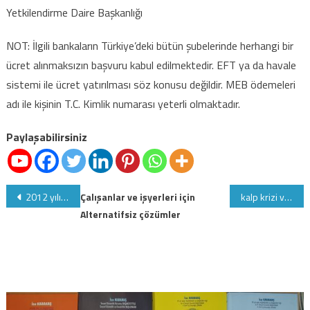
Yetkilendirme Daire Başkanlığı
NOT: İlgili bankaların Türkiye’deki bütün şubelerinde herhangi bir
ücret alınmaksızın başvuru kabul edilmektedir. EFT ya da havale
sistemi ile ücret yatırılması söz konusu değildir. MEB ödemeleri
adı ile kişinin T.C. Kimlik numarası yeterli olmaktadır.
Paylaşabilirsiniz
Yazı
2012 yılında uygulanacak olan asgari ücreti belirleme çalışmaları
Çalışanlar ve işyerleri için
kalp krizi ve felç de faydası olabilecek bilgiler
Alternatifsiz çözümler
gezinmesi