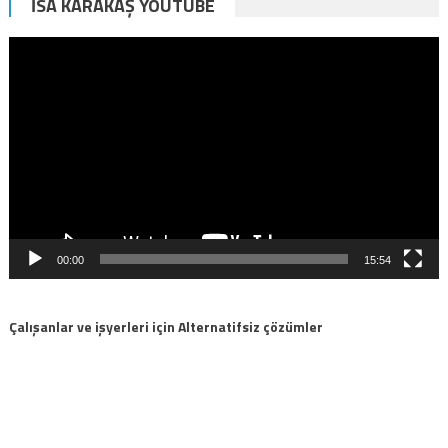
İSA KARAKAŞ YOUTUBE
Video
oynatıcı
00:00
15:54
Çalışanlar ve işyerleri için Alternatifsiz çözümler