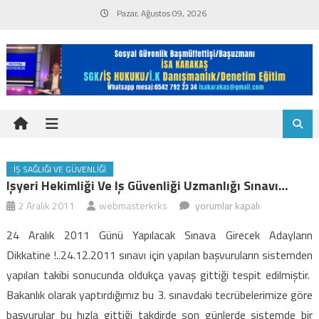
Skip
Pazar, Ağustos 09, 2026
to
content
İŞ SAĞLIĞI VE GÜVENLIĞI
Işyeri Hekimliği Ve Iş Güvenliği Uzmanlığı Sınavı…
işyeri
2 Aralık 2011
webmasterkrks
yorumlar kapalı
hekimliği
24 Aralık 2011 Günü Yapılacak Sınava Girecek Adayların
ve
Dikkatine !..24.12.2011 sınavı için yapılan başvuruların sistemden
iş
yapılan takibi sonucunda oldukça yavaş gittiği tespit edilmiştir.
güvenliği
Bakanlık olarak yaptırdığımız bu 3. sınavdaki tecrübelerimize göre
uzmanlığı
sınavı…
başvurular bu hızla gittiği takdirde son günlerde sistemde bir