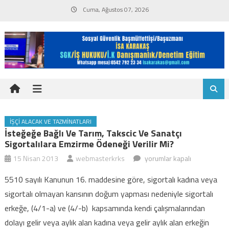
Skip
Cuma, Ağustos 07, 2026
to
content
İŞÇI ALACAK VE TAZMINATLARI
İsteğeğe Bağlı Ve Tarım, Takscic Ve Sanatçı
Sigortalılara Emzirme Ödeneği Verilir Mi?
İsteğeğe
15 Nisan 2013
webmasterkrks
yorumlar kapalı
bağlı
5510 sayılı Kanunun 16. maddesine göre, sigortalı kadına veya
ve
sigortalı olmayan karısının doğum yapması nedeniyle sigortalı
tarım,
erkeğe, (4/1-a) ve (4/-b) kapsamında kendi çalışmalarından
takscic
dolayı gelir veya aylık alan kadına veya gelir aylık alan erkeğin
ve