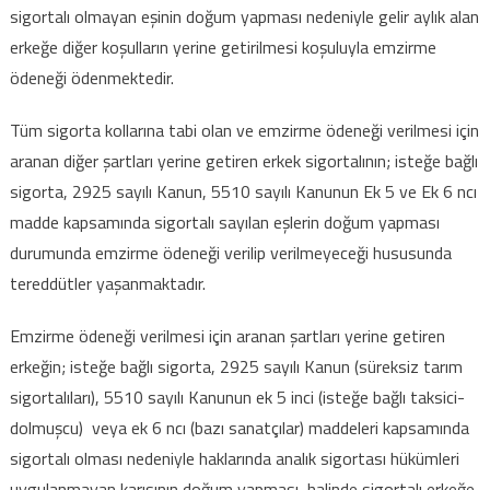
sanatçı
sigortalı olmayan eşinin doğum yapması nedeniyle gelir aylık alan
sigortalılara
erkeğe diğer koşulların yerine getirilmesi koşuluyla emzirme
emzirme
ödeneği ödenmektedir.
ödeneği
verilir
Tüm sigorta kollarına tabi olan ve emzirme ödeneği verilmesi için
mi?
aranan diğer şartları yerine getiren erkek sigortalının; isteğe bağlı
için
sigorta, 2925 sayılı Kanun, 5510 sayılı Kanunun Ek 5 ve Ek 6 ncı
madde kapsamında sigortalı sayılan eşlerin doğum yapması
durumunda emzirme ödeneği verilip verilmeyeceği hususunda
tereddütler yaşanmaktadır.
Emzirme ödeneği verilmesi için aranan şartları yerine getiren
erkeğin; isteğe bağlı sigorta, 2925 sayılı Kanun (süreksiz tarım
sigortalıları), 5510 sayılı Kanunun ek 5 inci (isteğe bağlı taksici-
dolmuşcu) veya ek 6 ncı (bazı sanatçılar) maddeleri kapsamında
sigortalı olması nedeniyle haklarında analık sigortası hükümleri
uygulanmayan karısının doğum yapması halinde sigortalı erkeğe