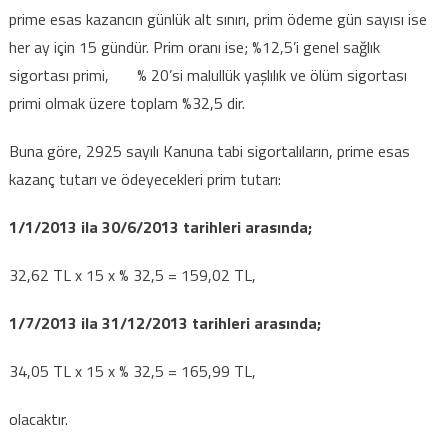
prime esas kazancın günlük alt sınırı, prim ödeme gün sayısı ise
her ay için 15 gündür. Prim oranı ise; %12,5’i genel sağlık
sigortası primi, % 20’si malullük yaşlılık ve ölüm sigortası
primi olmak üzere toplam %32,5 dir.
Buna göre, 2925 sayılı Kanuna tabi sigortalıların, prime esas
kazanç tutarı ve ödeyecekleri prim tutarı:
1/1/
2013
ila 30/6/
2013
tarihleri arasında;
32,62 TL x 15 x % 32,5 = 159,02 TL,
1/7/
2013
ila 31/12/
2013
tarihleri arasında;
34,05 TL x 15 x % 32,5 = 165,99 TL,
olacaktır.