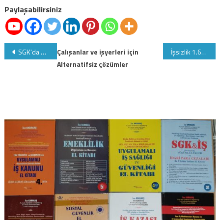
Paylaşabilirsiniz
Yazı
SGK'da sigortalılık çakışması ve çifte emeklilik-3
Çalışanlar ve işyerleri için
İşsizlik 1.6 puanlık azalış ile % 9,4'e geriledi
Alternatifsiz çözümler
gezinmesi