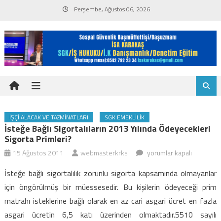
Skip
Perşembe, Ağustos 06, 2026
to
content
İŞÇI ALACAK VE TAZMINATLARI
SGK EMEKLILIK
İsteğe Bağlı Sigortalıların 2013 Yılında Ödeyecekleri
Sigorta Primleri?
İsteğe
15 Ağustos 2011
webmasterkrks
yorumlar kapalı
bağlı
İsteğe bağlı sigortalılık zorunlu sigorta kapsamında olmayanlar
sigortalıların
için öngörülmüş bir müessesedir. Bu kişilerin ödeyeceği prim
2013
matrahı isteklerine bağlı olarak en az cari asgari ücret en fazla
yılında
asgari ücretin 6,5 katı üzerinden olmaktadır.5510 sayılı
ödeyecekleri