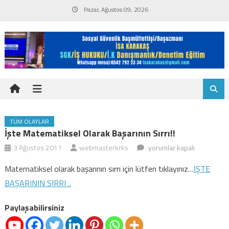
Skip
Pazar, Ağustos 09, 2026
to
content
TÜM OLAYLAR
İşte Matematiksel Olarak Başarının Sırrı!!
İşte
3 Ağustos 2011
webmasterkrks
yorumlar kapalı
matematiksel
Matematiksel olarak başarının sırrı için lütfen tıklayınız…
İŞTE
olarak
BAŞARININ SIRRI ..
başarının
sırrı!!
Paylaşabilirsiniz
için