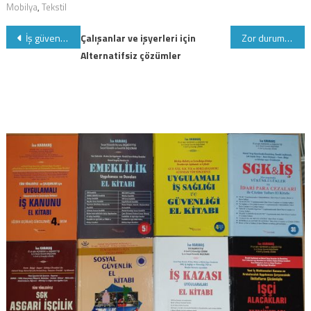
Mobilya
,
Tekstil
Yazı
İş güvenliği uzmanlığı sınavlarını kazanamayanlara müjde:İdare Mahkemesi A Sınıfı İş güvenliği Uzmanlığı sorularını iptal etti
Çalışanlar ve işyerleri için
Zor durumdaki işverenler SGK’ya olan borçlarını nasıl taksitlendirilir
Alternatifsiz çözümler
gezinmesi