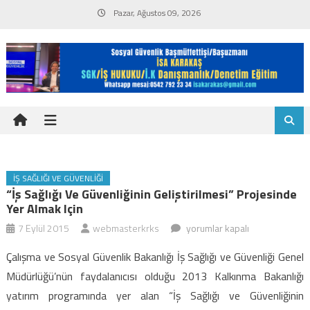
Skip
Pazar, Ağustos 09, 2026
to
content
İŞ SAĞLIĞI VE GÜVENLIĞI
“İş Sağlığı Ve Güvenliğinin Geliştirilmesi” Projesinde
Yer Almak Için
“İş
7 Eylül 2015
webmasterkrks
yorumlar kapalı
Sağlığı
Çalışma ve Sosyal Güvenlik Bakanlığı İş Sağlığı ve Güvenliği Genel
ve
Müdürlüğü’nün faydalanıcısı olduğu 2013 Kalkınma Bakanlığı
Güvenliğinin
yatırım programında yer alan “İş Sağlığı ve Güvenliğinin
Geliştirilmesi”