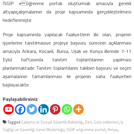
İSGİP eöğrenme portalı oluşturmak amacıyla gerekli
altyapıçalışmalarının da proje kapsamında gerçekleştirilmesi
hedeflenmiştir.
Proje kapsamında yapılacak faaliyetlerin ilki olan, projenin
işyerlerine tanıtılmasıve projeye başvuru sürecinin açıklanması
amacıyla Ankara, Kocaeli, Bursa, Uşak ve Konya illerinde 7-11
Eylül haftasında tanıtım toplantılarının yapılması
planlanmaktadır. Tanıtım toplantılarını takiben başvuru ve seçim
aşamalarının tamamlanması ile projenin saha faaliyetleri
başlayacaktır.
Paylaşabilirsiniz
Tagged
Çalışma ve Sosyal Güvenlik Bakanlığı
,
Deri
,
Gıda sektörleri
,
İş
Sağlığı ve Güvenliği Genel Müdürlüğü
,
İSGİP eöğrenme portalı
,
Kimya
,