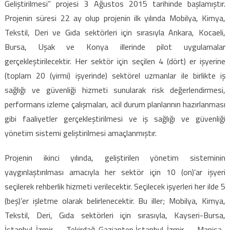
Geliştirilmesi” projesi 3 Ağustos 2015 tarihinde başlamıştır.
projesinde
yer
Projenin süresi 22 ay olup projenin ilk yılında Mobilya, Kimya,
almak
Tekstil, Deri ve Gıda sektörleri için sırasıyla Ankara, Kocaeli,
için
Bursa, Uşak ve Konya illerinde pilot uygulamalar
için
gerçekleştirilecektir. Her sektör için seçilen 4 (dört) er işyerine
(toplam 20 (yirmi) işyerinde) sektörel uzmanlar ile birlikte iş
sağlığı ve güvenliği hizmeti sunularak risk değerlendirmesi,
performans izleme çalışmaları, acil durum planlarının hazırlanması
gibi faaliyetler gerçekleştirilmesi ve iş sağlığı ve güvenliği
yönetim sistemi geliştirilmesi amaçlanmıştır.
Projenin ikinci yılında, geliştirilen yönetim sisteminin
yaygınlaştırılması amacıyla her sektör için 10 (on)’ar işyeri
seçilerek rehberlik hizmeti verilecektir. Seçilecek işyerleri her ilde 5
(beş)’er işletme olarak belirlenecektir. Bu iller; Mobilya, Kimya,
Tekstil, Deri, Gıda sektörleri için sırasıyla, Kayseri-Bursa,
İstanbul-İzmir, Tekirdağ-Gaziantep,İstanbul-İzmir, Manisa-