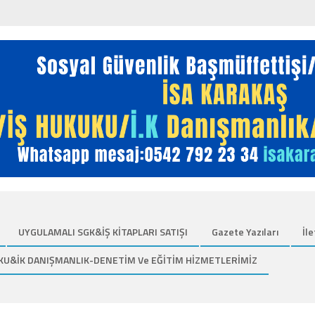
UYGULAMALI SGK&İŞ KİTAPLARI SATIŞI
Gazete Yazıları
İle
KU&İK DANIŞMANLIK-DENETİM Ve EĞİTİM HİZMETLERİMİZ