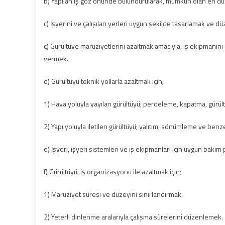
b) Yapılan iş göz önünde bulundurularak, mümkün olan en d
c) İşyerini ve çalışılan yerleri uygun şekilde tasarlamak ve 
ç) Gürültüye maruziyetlerini azaltmak amacıyla, iş ekipmanını d
vermek.
d) Gürültüyü teknik yollarla azaltmak için;
1) Hava yoluyla yayılan gürültüyü; perdeleme, kapatma, gürül
2) Yapı yoluyla iletilen gürültüyü; yalıtım, sönümleme ve ben
e) İşyeri, işyeri sistemleri ve iş ekipmanları için uygun bakı
f) Gürültüyü, iş organizasyonu ile azaltmak için;
1) Maruziyet süresi ve düzeyini sınırlandırmak.
2) Yeterli dinlenme aralarıyla çalışma sürelerini düzenlemek.