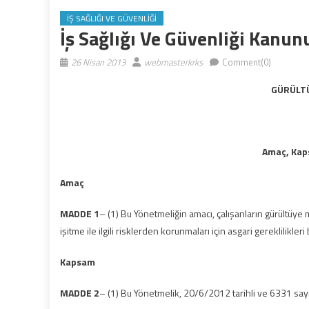
İŞ SAĞLIĞI VE GÜVENLIĞI
İş Sağlığı Ve Güvenliği Kanu
26 Nisan 2013
webmasterkrks
Comment(0)
GÜRÜLTÜ
Amaç, Kap
Amaç
MADDE 1
– (1) Bu Yönetmeliğin amacı, çalışanların gürültüye 
işitme ile ilgili risklerden korunmaları için asgari gereklilikleri
Kapsam
MADDE 2
– (1) Bu Yönetmelik, 20/6/2012 tarihli ve 6331 sayı