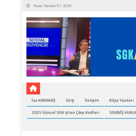
Skip
Pazar, Haziran 07, 2026
to
content
İsa KARAKAŞ
Giriş
İletişim
Köşe Yazıları
2025 Güncel SGK Işten Çıkış Kodları
SGK&İŞ HUKU