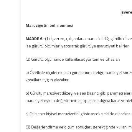
İşvere
Maruziyetin belirlenmesi
MADDE 6-
(1) İşveren, çalışanların maruz kaldığı gürültü düz
ise gürültü ölçümleri yaptırarak gürültüye maruziyeti belirler.
(2) Gürültü ölçümünde kullanılacak yöntem ve cihazlar;
a) Özellikle ölçülecek olan gürültünün niteliği, maruziyet süre
koşullara uygun olacaktır.
b) Gürültü maruziyet düzeyi ve ses basıncı gibi parametrelerin
maruziyet eylem değerlerinin aşılıp aşılmadığına karar verile
c) Çalışanın kişisel maruziyetini gösterecek şekilde olacaktır.
(3) Değerlendirme ve ölçüm sonuçları, gerektiğinde kullanılm