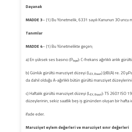
Dayanak
MADDE 3
– (1) Bu Yönetmelik, 6331 sayılı Kanunun 30 uncu m
Tanımlar
MADDE 4
– (1) Bu Yönetmelikte geçen;
a) En yüksek ses basıncı (P
): C-frekans ağırlıklı anlık gürü
tepe
b) Günlük gürültü maruziyet düzeyi (L
) [dB(A) re. 20 µ
EX, 8saat
da dahil olduğu A-ağırlıklı bütün gürültü maruziyet düzeylerinin
c) Haftalık gürültü maruziyet düzeyi (L
): TS 2607 ISO 19
EX, 8saat
düzeylerinin, sekiz saatlik beş iş gününden oluşan bir hafta iç
ifade eder.
Maruziyet eylem değerleri ve maruziyet sınır değerleri