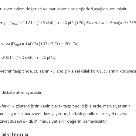
ziyet eylem değerleri ve maruziyet sınır değerleri aşağıda verilmiştir:
veya (P
) = 112 Pa [135 dB(C) re. 20 µPa] (
20 µPa referans alındığında 135
tepe
) veya (P
) = 140 Pa [137 dB(C) re. 20 µPa].
tepe
= 200 Pa [140 dB(C) re. 20 µPa].
yetinin tespitinde, çalışanın kullandığı kişisel kulak koruyucularının koruyucu
 dikkate alınmayacaktır.
arklılık gösterdiğinin kesin olarak tespit edildiği işlerde; maruziyet sınır
nlük gürültü maruziyet düzeyi yerine, haftalık gürültü maruziyet düzeyi
aruziyet düzeyi 87 dB(A) maruziyet sınır değerini aşmayacaktır.
İKİNCİ BÖLÜM