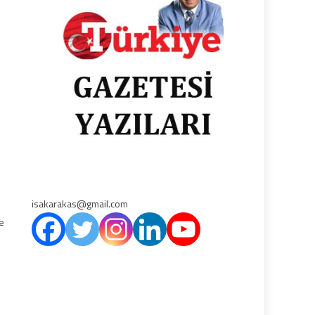
isakarakas@gmail.com
ve