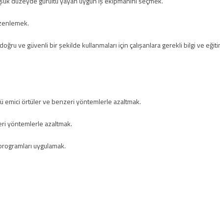
üşük düzeyde gürültü yayan uygun iş ekipmanını seçmek.
düzenlemek.
oğru ve güvenli bir şekilde kullanmaları için çalışanlara gerekli bilgi ve eğiti
tü emici örtüler ve benzeri yöntemlerle azaltmak.
zeri yöntemlerle azaltmak.
m programları uygulamak.