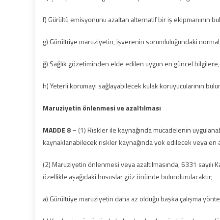
f) Gürültü emisyonunu azaltan alternatif bir iş ekipmanının b
g) Gürültüye maruziyetin, işverenin sorumluluğundaki normal
ğ) Sağlık gözetiminden elde edilen uygun en güncel bilgilere,
h) Yeterli korumayı sağlayabilecek kulak koruyucularının bul
Maruziyetin önlenmesi ve azaltılması
MADDE 8 –
(1) Riskler ile kaynağında mücadelenin uygulanabi
kaynaklanabilecek riskler kaynağında yok edilecek veya en az
(2) Maruziyetin önlenmesi veya azaltılmasında, 6331 sayılı 
özellikle aşağıdaki hususlar göz önünde bulundurulacaktır;
a) Gürültüye maruziyetin daha az olduğu başka çalışma yönt