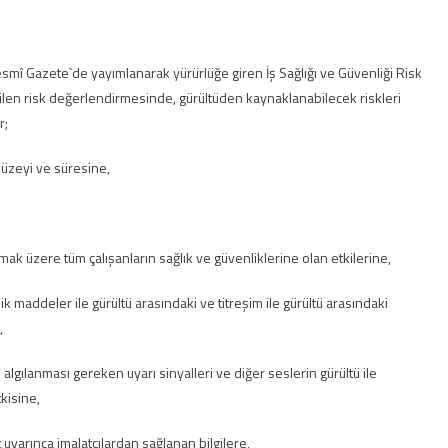
smî Gazete`de yayımlanarak yürürlüğe giren İş Sağlığı ve Güvenliği Risk
ilen risk değerlendirmesinde, gürültüden kaynaklanabilecek riskleri
r;
düzeyi ve süresine,
olmak üzere tüm çalışanların sağlık ve güvenliklerine olan etkilerine,
sik maddeler ile gürültü arasındaki ve titreşim ile gürültü arasındaki
,
n algılanması gereken uyarı sinyalleri ve diğer seslerin gürültü ile
tkisine,
 uyarınca imalatçılardan sağlanan bilgilere,