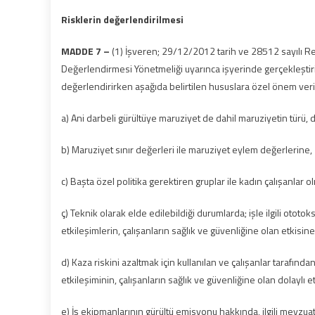
Risklerin değerlendirilmesi
MADDE 7 –
(1) İşveren; 29/12/2012 tarih ve 28512 sayılı Re
Değerlendirmesi Yönetmeliği uyarınca işyerinde gerçekleştir
değerlendirirken aşağıda belirtilen hususlara özel önem veri
a) Ani darbeli gürültüye maruziyet de dahil maruziyetin türü, 
b) Maruziyet sınır değerleri ile maruziyet eylem değerlerine,
c) Başta özel politika gerektiren gruplar ile kadın çalışanlar 
ç) Teknik olarak elde edilebildiği durumlarda; işle ilgili ototok
etkileşimlerin, çalışanların sağlık ve güvenliğine olan etkisine
d) Kaza riskini azaltmak için kullanılan ve çalışanlar tarafında
etkileşiminin, çalışanların sağlık ve güvenliğine olan dolaylı e
e) İş ekipmanlarının gürültü emisyonu hakkında, ilgili mevzuat