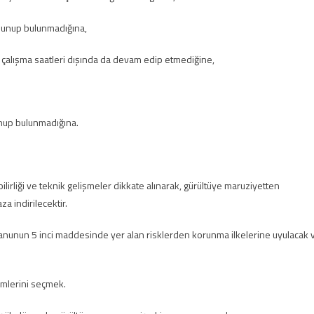
ulunup bulunmadığına,
 çalışma saatleri dışında da devam edip etmediğine,
unup bulunmadığına.
lirliği ve teknik gelişmeler dikkate alınarak, gürültüye maruziyetten
a indirilecektir.
Kanunun 5 inci maddesinde yer alan risklerden korunma ilkelerine uyulacak 
emlerini seçmek.