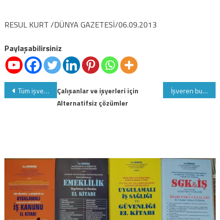
RESUL KURT /DÜNYA GAZETESİ/06.09.2013
Paylaşabilirsiniz
Yazı
Tüm işveren-işyeri ve muhasebeciler DİKKAT cezalı duruma düşmeyin, bu SGK işlemlerinin yapılması zorunlu
Çalışanlar ve işyerleri için
İşveren bu yönetmeliği bekliyor
Alternatifsiz çözümler
gezinmesi