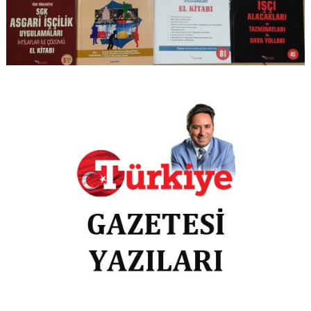
isakarakas@gmail.com
2017 isakarakas.com.tr Tüm hakları Saklıdır
|
Editorial by
MysteryThemes
.