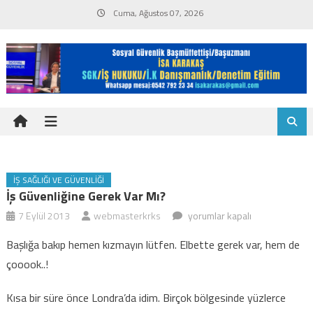
Skip
Cuma, Ağustos 07, 2026
to
content
İŞ SAĞLIĞI VE GÜVENLIĞI
İş Güvenliğine Gerek Var Mı?
İş
7 Eylül 2013
webmasterkrks
yorumlar kapalı
güvenliğine
Başlığa bakıp hemen kızmayın lütfen. Elbette gerek var, hem de
gerek
çooook..!
var
mı?
Kısa bir süre önce Londra’da idim. Birçok bölgesinde yüzlerce
için