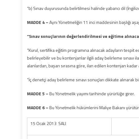
“b) Sınav duyurusunda belirtilmesi halinde yabancı dil (İngiliz
MADDE 4
–
Aynı Yönetmeliğin 11 inci maddesinin başlığı aşağ
“
S
ı
nav sonu
ç
lar
ı
n
ı
n de
ğ
erlendirilmesi ve e
ğ
itime al
ı
naca
“Kurul, sertifika eğitim programına alınacak adayların tespit 
belirleyebilir ve bu kontenjanlar ilgili aday belirleme sınavı
alanlardan, başarı sırasına göre, ilan edilen kontenjan kadar a
“İç denetçi aday belirleme sınavı sonuçları dikkate alınarak bi
MADDE 5
–
Bu Yönetmelik yayımı tarihinde yürürlüğe girer.
MADDE 6
–
Bu Yönetmelik hükümlerini Maliye Bakanı yürütür
15 Ocak 2013 SALI