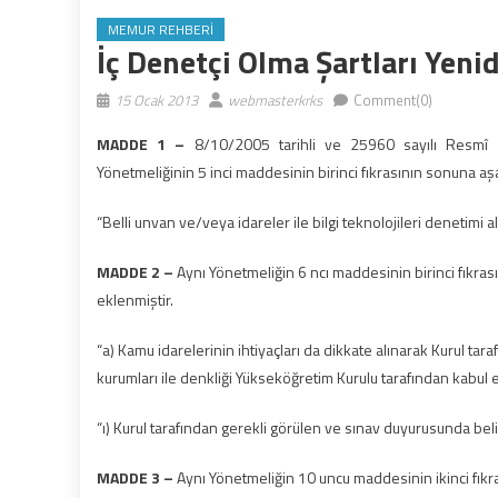
MEMUR REHBERI
İç Denetçi Olma Şartları Yenid
15 Ocak 2013
webmasterkrks
Comment(0)
MADDE 1
–
8/10/2005 tarihli ve 25960 sayılı Resmî G
Yönetmeliğinin 5 inci maddesinin birinci fıkrasının sonuna aş
“Belli unvan ve/veya idareler ile bilgi teknolojileri denetimi a
MADDE 2
–
Aynı Yönetmeliğin 6 ncı maddesinin birinci fıkrası
eklenmiştir.
“a) Kamu idarelerinin ihtiyaçları da dikkate alınarak Kurul ta
kurumları ile denkliği Yükseköğretim Kurulu tarafından kabul e
“ı) Kurul tarafından gerekli görülen ve sınav duyurusunda belir
MADDE 3
–
Aynı Yönetmeliğin 10 uncu maddesinin ikinci fıkras