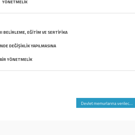
YÖNETMELİK
I BEL
İ
RLEME, E
Ğİ
T
İ
M VE SERT
İ
F
İ
KA
NDE DE
ĞİŞİ
KL
İ
K YAPILMASINA
A
İ
R Y
Ö
NETMEL
İ
K
Devlet memurlarına verilecek en üst ücret sınırı:7.235 TL oldu