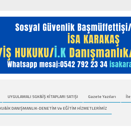
UYGULAMALI SGK&İŞ KİTAPLARI SATIŞI
Gazete Yazıları
İle
KU&İK DANIŞMANLIK-DENETİM Ve EĞİTİM HİZMETLERİMİZ