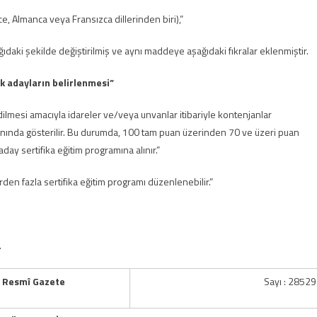
ce, Almanca veya Fransızca dillerinden biri),”
ıdaki şekilde değiştirilmiş ve aynı maddeye aşağıdaki fıkralar eklenmiştir.
k adaylar
ı
n belirlenmesi
”
edilmesi amacıyla idareler ve/veya unvanlar itibariyle kontenjanlar
 ilanında gösterilir. Bu durumda, 100 tam puan üzerinden 70 ve üzeri puan
day sertifika eğitim programına alınır.”
rden fazla sertifika eğitim programı düzenlenebilir.”
.
Resmî Gazete
Sayı : 28529