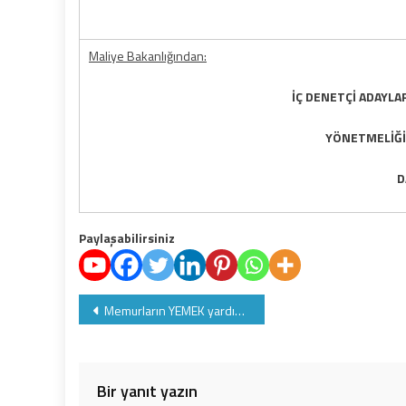
Maliye Bakanl
ığı
ndan:
İÇ
DENET
Çİ
ADAYLAR
Y
Ö
NETMEL
İĞİ
D
Paylaşabilirsiniz
Yazı
Memurların YEMEK yardımı ne kadar oldu? memurlar ne kadarlık kısmı ödeyecek?
gezinmesi
Bir yanıt yazın