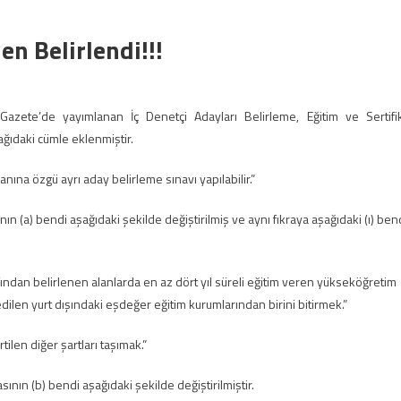
en Belirlendi!!!
azete’de yayımlanan İç Denetçi Adayları Belirleme, Eğitim ve Sertifi
ağıdaki cümle eklenmiştir.
lanına özgü ayrı aday belirleme sınavı yapılabilir.”
nın (a) bendi aşağıdaki şekilde değiştirilmiş ve aynı fıkraya aşağıdaki (ı) ben
rafından belirlenen alanlarda en az dört yıl süreli eğitim veren yükseköğretim
dilen yurt dışındaki eşdeğer eğitim kurumlarından birini bitirmek.”
tilen diğer şartları taşımak.”
ının (b) bendi aşağıdaki şekilde değiştirilmiştir.