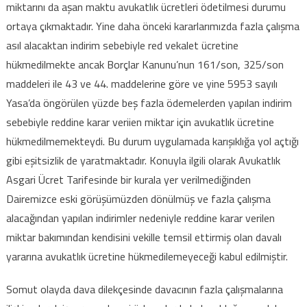
miktarını da aşan maktu avukatlık ücretleri ödetilmesi durumu
ortaya çıkmaktadır. Yine daha önceki kararlarımızda fazla çalışma
asıl alacaktan indirim sebebiyle red vekalet ücretine
hükmedilmekte ancak Borçlar Kanunu’nun 161/son, 325/son
maddeleri ile 43 ve 44. maddelerine göre ve yine 5953 sayılı
Yasa’da öngörülen yüzde beş fazla ödemelerden yapılan indirim
sebebiyle reddine karar veriien miktar için avukatlık ücretine
hükmedilmemekteydi. Bu durum uygulamada karışıklığa yol açtığı
gibi eşitsizlik de yaratmaktadır. Konuyla ilgili olarak Avukatlık
Asgari Ücret Tarifesinde bir kurala yer verilmediğinden
Dairemizce eski görüşümüzden dönülmüş ve fazla çalışma
alacağından yapılan indirimler nedeniyle reddine karar verilen
miktar bakımından kendisini vekille temsil ettirmiş olan davalı
yararına avukatlık ücretine hükmedilemeyeceği kabul edilmiştir.
Somut olayda dava dilekçesinde davacının fazla çalışmalarına