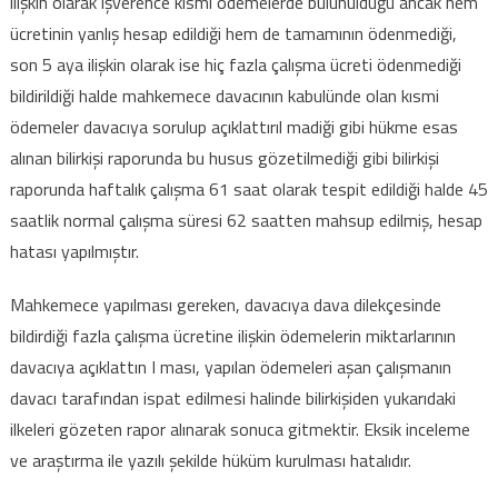
ilişkin olarak işverence kısmi ödemelerde bulunulduğu ancak hem
ücretinin yanlış hesap edildiği hem de tamamının ödenmediği,
son 5 aya ilişkin olarak ise hiç fazla çalışma ücreti ödenmediği
bildirildiği halde mahkemece davacının kabulünde olan kısmi
ödemeler davacıya sorulup açıklattırıl madiği gibi hükme esas
alınan bilirkişi raporunda bu husus gözetilmediği gibi bilirkişi
raporunda haftalık çalışma 61 saat olarak tespit edildiği halde 45
saatlik normal çalışma süresi 62 saatten mahsup edilmiş, hesap
hatası yapılmıştır.
Mahkemece yapılması gereken, davacıya dava dilekçesinde
bildirdiği fazla çalışma ücretine ilişkin ödemelerin miktarlarının
davacıya açıklattın I ması, yapılan ödemeleri aşan çalışmanın
davacı tarafından ispat edilmesi halinde bilirkişiden yukarıdaki
ilkeleri gözeten rapor alınarak sonuca gitmektir. Eksik inceleme
ve araştırma ile yazılı şekilde hüküm kurulması hatalıdır.