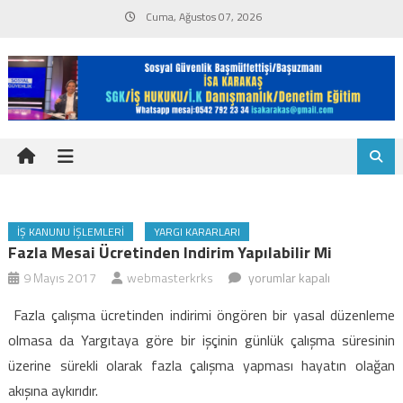
Skip
Cuma, Ağustos 07, 2026
to
content
İŞ KANUNU İŞLEMLERI
YARGI KARARLARI
Fazla Mesai Ücretinden Indirim Yapılabilir Mi
Fazla
9 Mayıs 2017
webmasterkrks
yorumlar kapalı
mesai
Fazla çalışma ücretinden indirimi öngören bir yasal düzenleme
ücretinden
olmasa da Yargıtaya göre bir işçinin günlük çalışma süresinin
indirim
üzerine sürekli olarak fazla çalışma yapması hayatın olağan
yapılabilir
akışına aykırıdır.
mi