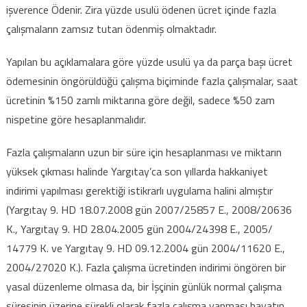
işverence Ödenir. Zira yüzde usulü ödenen ücret içinde fazla
çalışmaların zamsız tutarı ödenmiş olmaktadır.
Yapılan bu açıklamalara göre yüzde usulü ya da parça başı ücret
ödemesinin öngörüldüğü çalışma biçiminde fazla çalışmalar, saat
ücretinin %150 zamlı miktarına göre değil, sadece %50 zam
nispetine göre hesaplanmalıdır.
Fazla çalışmaların uzun bir süre için hesaplanması ve miktarın
yüksek çıkması halinde Yargıtay’ca son yıllarda hakkaniyet
indirimi yapılması gerektiği istikrarlı uygulama halini almıştır
(Yargıtay 9. HD 18.07.2008 gün 2007/25857 E., 2008/20636
K., Yargıtay 9. HD 28.04.2005 gün 2004/24398 E., 2005/
14779 K. ve Yargıtay 9. HD 09.12.2004 gün 2004/11620 E.,
2004/27020 K.). Fazla çalışma ücretinden indirimi öngören bir
yasal düzenleme olmasa da, bir İşçinin günlük normal çalışma
süresinin üzerine sürekli olarak fazla çalışma yapması hayatın