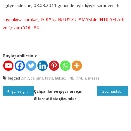
ilgiliye iadesine, 03.03.2011 gününde oybirliğiyle karar verildi.
kaynak:isa karakaş, İŞ KANUNU UYGULAMASI ile İHTİLAFLARI
ve Çözüm YOLLARI,
Paylaşabilirsiniz
Tagged
2017
,
çalışma
,
fazla
,
hukuku
,
İNDİRİM
,
iş
,
mesasi
Yazı
işçi ve gün sayısının belli olmadığı işlerde SGK'nın asgari işçilik işlemleri
Çalışanlar ve işyerleri için
Göz hastalıklarında ilaç kullanım ilkeleri
Alternatifsiz çözümler
gezinmesi