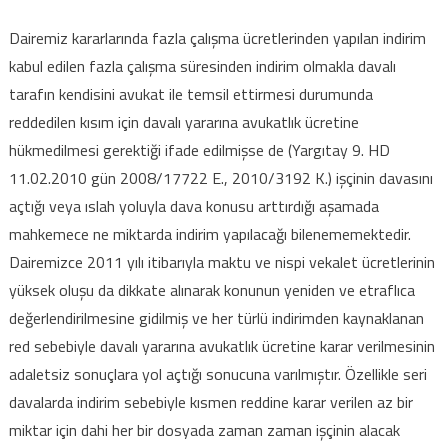
Dairemiz kararlarında fazla çalışma ücretlerinden yapılan indirim
kabul edilen fazla çalışma süresinden indirim olmakla davalı
tarafın kendisini avukat ile temsil ettirmesi durumunda
reddedilen kısım için davalı yararına avukatlık ücretine
hükmedilmesi gerektiği ifade edilmişse de (Yargıtay 9. HD
11.02.2010 gün 2008/17722 E., 2010/3192 K.) işçinin davasını
açtığı veya ıslah yoluyla dava konusu arttırdığı aşamada
mahkemece ne miktarda indirim yapılacağı bilenememektedir.
Dairemizce 2011 yılı itibarıyla maktu ve nispi vekalet ücretlerinin
yüksek oluşu da dikkate alınarak konunun yeniden ve etraflıca
değerlendirilmesine gidilmiş ve her türlü indirimden kaynaklanan
red sebebiyle davalı yararına avukatlık ücretine karar verilmesinin
adaletsiz sonuçlara yol açtığı sonucuna varılmıştır. Özellikle seri
davalarda indirim sebebiyle kısmen reddine karar verilen az bir
miktar için dahi her bir dosyada zaman zaman işçinin alacak