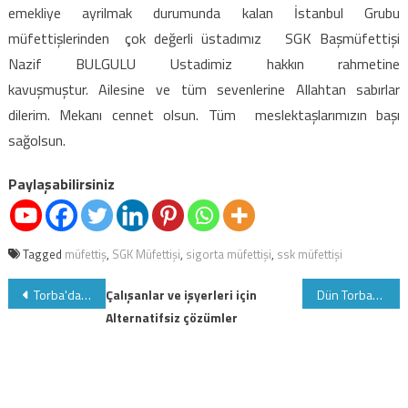
emekliye ayrilmak durumunda kalan İstanbul Grubu
müfettişlerinden çok değerli üstadımız SGK Başmüfettişi
Nazif BULGULU Ustadimiz hakkın rahmetine
kavuşmuştur. Ailesine ve tüm sevenlerine Allahtan sabırlar
dilerim. Mekanı cennet olsun. Tüm meslektaşlarımızın başı
sağolsun.
Paylaşabilirsiniz
Tagged
müfettiş
,
SGK Müfettişi
,
sigorta müfettişi
,
ssk müfettişi
Yazı
Torba'da 1.bölüm tamam, vergi cezası silinmeyecek, sgk borçlarının faiz,g.cezası, g.zammı silinecek
Çalışanlar ve işyerleri için
Dün Torbanın 2.bölümü yasalaştı, Tüp bebek bekleyenlere müjde
Alternatifsiz çözümler
gezinmesi