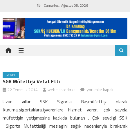
Skip
Cumartesi, Ağustos 08, 2026
to
content
GENEL
SGK Müfettişi Vefat Etti
SGK
22 Temmuz 2014
webmasterkrks
yorumlar kapalı
Müfettişi
Uzun yıllar SSK Sigorta Başmüfettişi olarak
vefat
Kuruma,sigortalılara,işverenlere hizmet veren, çok sayıda
etti
müfettişin yetişmesine katkıda bulunan , Çok sevdigi SSK
için
Sigorta Mufettisliği meslegini sağlık nedenleriyle birakarak