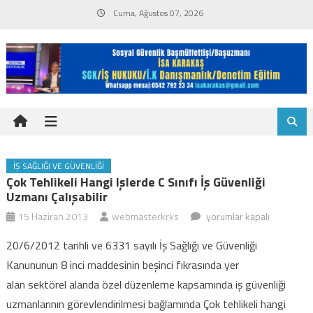
Skip
Cuma, Ağustos 07, 2026
to
content
İŞ SAĞLIĞI VE GÜVENLIĞI
Çok Tehlikeli Hangi Işlerde C Sınıfı İş Güvenliği
Uzmanı Çalışabilir
Çok
15 Haziran 2013
webmasterkrks
yorumlar kapalı
tehlikeli
20/6/2012 tarihli ve 6331 sayılı İş Sağlığı ve Güvenliği
hangi
Kanununun 8 inci maddesinin beşinci fıkrasında yer
işlerde
alan sektörel alanda özel düzenleme kapsamında iş güvenliği
C
uzmanlarının görevlendirilmesi bağlamında Çok tehlikeli hangi
sınıfı