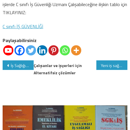
İş
işlerde C sınıfı İş Güvenliği Uzmanı Çalışabileceğine ilişkin tablo için
Güvenliği
TIKLAYINIZ:
Uzmanı
Çalışabilir
C sınıfı İŞ GÜVENLİĞİ
için
Paylaşabilirsiniz
Yazı
İş Sağlığı ve Güvenliği Kanununa göre verilecek eğitimlere ilişkin YÖNETMELİK
Çalışanlar ve işyerleri için
Yeni iş sağlığı ve güvenliği Kanununa göre Acil durumlarda işveren neler yapmalıdır
Alternatifsiz çözümler
gezinmesi