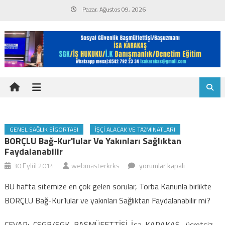
Skip
Pazar, Ağustos 09, 2026
to
content
GENEL SAĞLIK SIGORTASI
İŞÇI ALACAK VE TAZMINATLARI
BORÇLU Bağ-Kur'lular Ve Yakınları Sağlıktan
Faydalanabilir
BORÇLU
30 Eylül 2014
webmasterkrks
yorumlar kapalı
Bağ-
BU hafta sitemize en çok gelen sorular, Torba Kanunla birlikte
Kur'lular
BORÇLU Bağ-Kur’lular ve yakınları Sağlıktan Faydalanabilir mi?
ve
yakınları
CEVAP: ÇSGB/SGK BAŞMÜFETTİŞİ İsa KARAKAŞ, ücretsiz -