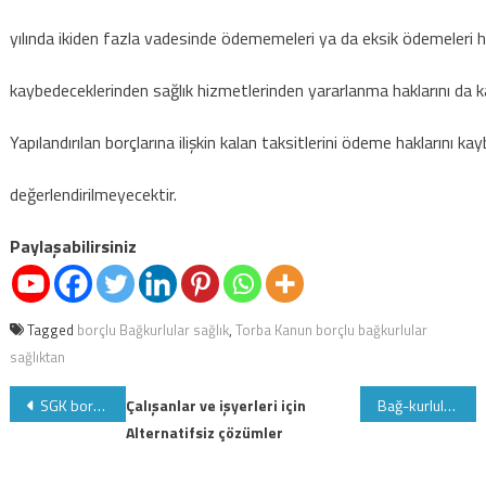
yılında ikiden fazla vadesinde ödememeleri ya da eksik ödemeleri hal
kaybedeceklerinden sağlık hizmetlerinden yararlanma haklarını da k
Yapılandırılan borçlarına ilişkin kalan taksitlerini ödeme haklarını 
değerlendirilmeyecektir.
Paylaşabilirsiniz
Tagged
borçlu Bağkurlular sağlık
,
Torba Kanun borçlu bağkurlular
sağlıktan
Yazı
SGK borcunu yapılandırmak için Form örneği ve adım adım doldurulması
Çalışanlar ve işyerleri için
Bağ-kurluların borcunu öğrenmesinin en pratik yolu
Alternatifsiz çözümler
gezinmesi