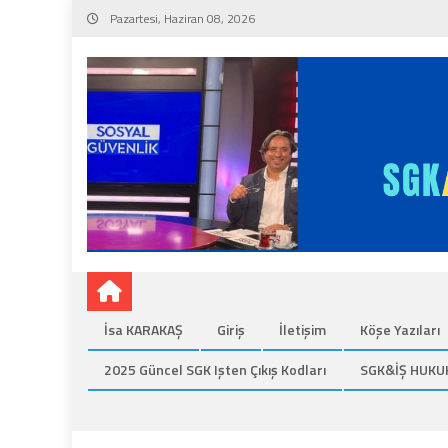
Skip
Pazartesi, Haziran 08, 2026
to
content
İsa KARAKAŞ
Giriş
İletişim
Köşe Yazıları
2025 Güncel SGK Işten Çıkış Kodları
SGK&İŞ HUKU