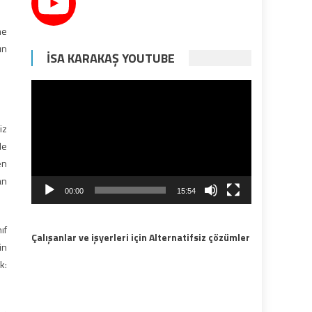
me
ın
İSA KARAKAŞ YOUTUBE
Video
oynatıcı
iz
le
en
an
00:00
15:54
ıf
Çalışanlar ve işyerleri için Alternatifsiz çözümler
in
k: