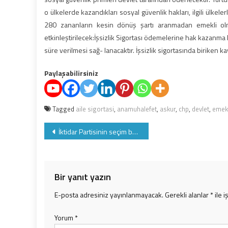
o ülkelerde kazandıkları sosyal güvenlik hakları, ilgili ülke
280 zananların kesin dönüş şartı aranmadan emekli olmala
etkinleştirilecek:İşsizlik Sigortası ödemelerine hak kazanma
süre verilmesi sağ- lanacaktır. İşsizlik sigortasında biriken kay
Paylaşabilirsiniz
Tagged
aile sigortasi
,
anamuhalefet
,
askur
,
chp
,
devlet
,
emekl
Yazı
İktidar Partisinin seçim beyannamesinde sosyal güvenlik sistemeninde ilişkin öngördüğü değişiklik ve hedefler
gezinmesi
Bir yanıt yazın
E-posta adresiniz yayınlanmayacak.
Gerekli alanlar
*
ile i
Yorum
*