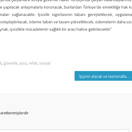
lerle yapılacak anlaşmalarla korunacak, bunlardan Türkiye’de emekliliğe hak k
rı sağlanacaktır. İşsizlik sigortasının tabanı genişletilecek, uygulama
 kolaylaştırılacak, ödeme taban ve tavanı yükseltilecek, ödemelerin daha uz
nak, işsizlikle mücadelenin sağlıklı bir aracı haline getirilecektir.”
i
,
güvenlik
,
işsiz
,
refah
,
sosyal
İşçinin alacak ve tazminatlarıyla ilgili şikayetlerin incelenmesine ilişkin genel esaslar
şaretlenmişlerdir