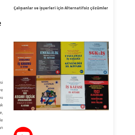
Çalışanlar ve işyerleri için Alternatifsiz çözümler
e
si
ye
bu
ak
e,
de
an