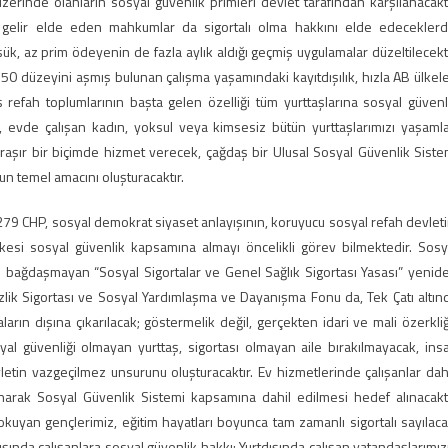
erinde olanların sosyal güvenlik primleri devlet tarafından karşılanacaktı
, gelir elde eden mahkumlar da sigortalı olma hakkını elde edeceklerdi
ük, az prim ödeyenin de fazla aylık aldığı geçmiş uygulamalar düzeltilecekti
50 düzeyini aşmış bulunan çalışma yaşamındaki kayıtdışılık, hızla AB ülkele
efah toplumlarının başta gelen özelliği tüm yurttaşlarına sosyal güvenl
ftçi, evde çalışan kadın, yoksul veya kimsesiz bütün yurttaşlarımızı yaşamla
raşır bir biçimde hizmet verecek, çağdaş bir Ulusal Sosyal Güvenlik Siste
un temel amacını oluşturacaktır.
HP, sosyal demokrat siyaset anlayışının, koruyucu sosyal refah devleti
kesi sosyal güvenlik kapsamına almayı öncelikli görev bilmektedir. Sosy
le bağdaşmayan “Sosyal Sigortalar ve Genel Sağlık Sigortası Yasası” yenid
şsizlik Sigortası ve Sosyal Yardımlaşma ve Dayanışma Fonu da, Tek Çatı altın
aların dışına çıkarılacak; göstermelik değil, gerçekten idari ve mali özerkli
al güvenliği olmayan yurttaş, sigortası olmayan aile bırakılmayacak, ins
letin vazgeçilmez unsurunu oluşturacaktır. Ev hizmetlerinde çalışanlar dahi
ınarak Sosyal Güvenlik Sistemi kapsamına dahil edilmesi hedef alınacaktı
kuyan gençlerimiz, eğitim hayatları boyunca tam zamanlı sigortalı sayılaca
ışında çalışanlara sosyal güvenlik hakkı: Yurtdışında çalışan vatandaşlarımız