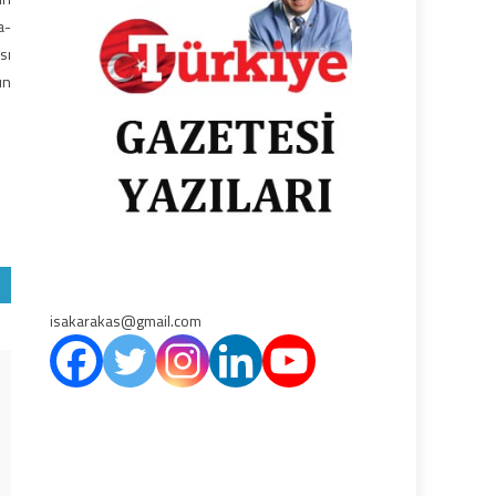
a-
sı
un
isakarakas@gmail.com