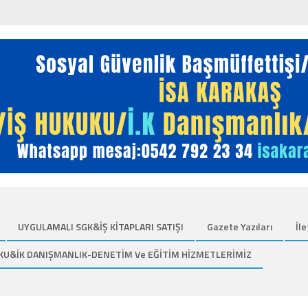
UYGULAMALI SGK&İŞ KİTAPLARI SATIŞI
Gazete Yazıları
İle
KU&İK DANIŞMANLIK-DENETİM Ve EĞİTİM HİZMETLERİMİZ