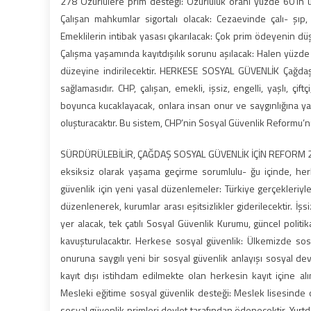
278 Özürlülere prim desteği: Özürlülük oranı yüzde 60’ın üz
Çalışan mahkumlar sigortalı olacak: Cezaevinde çalı- şıp
Emeklilerin intibak yasası çıkarılacak: Çok prim ödeyenin düş
Çalışma yaşamında kayıtdışılık sorunu aşılacak: Halen yüzde 
düzeyine indirilecektir. HERKESE SOSYAL GÜVENLİK Çağdaş r
sağlamasıdır. CHP, çalışan, emekli, işsiz, engelli, yaşlı, çi
boyunca kucaklayacak, onlara insan onur ve saygınlığına ya
oluşturacaktır. Bu sistem, CHP’nin Sosyal Güvenlik Reformu’n
SÜRDÜRÜLEBİLİR, ÇAĞDAŞ SOSYAL GÜVENLİK İÇİN REFORM 279 C
eksiksiz olarak yaşama geçirme sorumlulu- ğu içinde, her
güvenlik için yeni yasal düzenlemeler: Türkiye gerçekleriy
düzenlenerek, kurumlar arası eşitsizlikler giderilecektir. İ
yer alacak, tek çatılı Sosyal Güvenlik Kurumu, güncel politik
kavuşturulacaktır. Herkese sosyal güvenlik: Ülkemizde sosy
onuruna saygılı yeni bir sosyal güvenlik anlayışı sosyal dev
kayıt dışı istihdam edilmekte olan herkesin kayıt içine al
Mesleki eğitime sosyal güvenlik desteği: Meslek lisesinde o
sosyal güvenlik primleri devlet tarafından ödenecektir. Yurtd