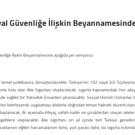
yal Güvenliğe İlişkin Beyannamesind
venliğe İlişkin Beyannamesine aşağıda yer veriyoruz:
temel politikasına dönüştürülecektir. Türkiye’nin 102 sayılı ILO Sözleşme
a kolu olan Aile Sigortası oluşturulacak, sigorta kapsamındaki her aile
de sağlıklı bir Yoksulluk Envanteri çıkarılacaktır. Sosyal Hizmet Uzmanları 
leri belirleyerek, uygulamayı ailelerle doğrudan temas halinde düzenli olar
başlanacak, ilk aşamada ihtiyaç sahibi kadın ve çocuklardan oluşan aileler
llilere ulaşılacaktır. Aile sigortası, on yıl içinde tüm Türkiye genelin
çocuklarının eğitim harcamalarının tümü, yurt parası dahil, bu sigorta kolund