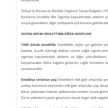
Türkiye İş Kurumu ve illerdeki Organize Sanayi Bölgeleri 276
Kurslarına öncelikle Aile Sigortası kapsamındaki ailelerin ç
sosyal güvenlikleri, diğer yurttaşlarla eşit konuma getirilecekti
SOSYAL REFAH DEVLETİ’NİN DİĞER HEDEFLERİ
7000 Günde emeklilik:
Emeklilikte, işçiler için getirilen 
kalanlar, işsizlik ödeneği aldıkları sürece sağlık sigorta pri
sigortası kapsamındaki ailelerin ve diğer yoksullukları
karşılanacaktır. Nüfus kağıdını gösteren, sağlık hizmetine 
yararlanacaktır.
Emekliye refahtan pay:
Emeklilere milli gelir artışından pa
yurttaş konumuna düşmeden milli gelir artışından pay almala
tekrar çalışmaları halinde aylıklarından kesilen sosyal güven
Dul ve yetimlerin yaşam güvencesi olarak asgari aylık uygulam