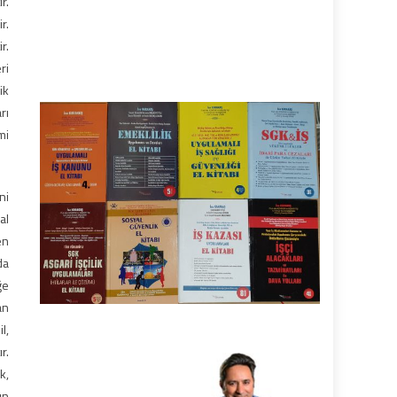
r.
r.
r.
ri
ik
rı
mi
ni
al
en
da
ğe
an
l,
r.
k,
ın