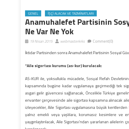
GENEL
İŞÇI ALACAK VE TAZMINATLARI
Anamuhalefet Partisinin Sos
Ne Var Ne Yok
19 Nisan 2015
webmasterkrks
Comment(0)
İktidar Partisinden sonra Anamuhalefet Partisinin Sosyal Gü
“Aile sigortası kurumu (as-kur) kurulacak:
AS-KUR ile, yoksullukla mücadele, Sosyal Refah Devletinin 
kapsamında bugüne kadar uygulamaya geçirmediği tek sigort
asgari gelir güvencesi sağlanacak, Öncelikle Türkiye genelin
envanter çerçevesinde aile sigortası kapsamına alınacak aile
izleyecekler, Aile Sigortası uygulamasına büyük kentlerden 
yalnız emekli veya yaşlılara, korumasız kesimlere ve enge
yaygınlaştırılacak, Aile Sigortası’ndan yararlanan ailelerin 
karşılanacak,