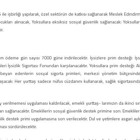
 ile işbirliği yapılarak, özel sektörün de katkısı sağlanarak Meslek Edindir
ocukları alınacak, Yoksullara eksiksiz sosyal güvenlik sağlanacak: Yoksullar
r.
prim ödeme gün sayısı 7000 güne indirilecektir. İşsizlere prim desteği: İşs
mleri İşsizlik Sigortası Fonundan karşılanacaktır. Yoksullara prim desteği: Ai
nı beyan edenlerin sosyal sigorta primleri, merkezi yönetim bütçesind
ulaşacak: Her yurttaş sadece nüfus cüzdanını kullanarak, sağlık sigortasınd
y verilmemesi uygulaması kaldırılacak, emekli yurttaş- larımızın da ikinci sın
rı sağlanacaktır. Emeklilerin sosyal güvenlik destek primine son: Emekliler
lik destek primi uygulamasına son verilecektir. Dul ve yetimlere asgari aylı
ası sürdürülecektir.