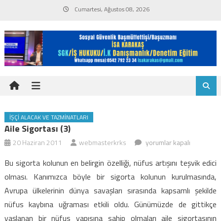
Skip
Cumartesi, Ağustos 08, 2026
to
content
İŞÇI ALACAK VE TAZMINATLARI
Aile Sigortası (3)
Aile
20 Haziran 2011
webmasterkrks
yorumlar kapalı
sigortası
Bu sigorta kolunun en belirgin özelliği, nüfus artışını teşvik edici
(3)
olması. Kanımızca böyle bir sigorta kolunun kurulmasında,
için
Avrupa ülkelerinin dünya savaşları sırasında kapsamlı şekilde
nüfus kaybına uğraması etkili oldu. Günümüzde de gittikçe
yaşlanan bir nüfus yapısına sahip olmaları aile sigortasının