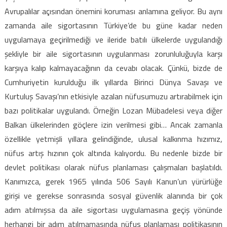
Avrupalılar açısından önemini koruması anlamına
geliyor. Bu aynı
zamanda aile sigortasının Türkiye’de bu güne kadar neden
uygulamaya geçirilmediği ve ileride batılı ülkelerde uygulandığı
şekliyle bir aile sigortasının uygulanması zorunluluğuyla karşı
karşıya kalıp kalmayacağının da cevabı olacak. Çünkü, bizde de
Cumhuriyetin kurulduğu ilk yıllarda Birinci Dünya Savaşı ve
Kurtuluş Savaşı’nın etkisiyle azalan nüfusumuzu artırabilmek için
bazı politikalar uygulandı. Örneğin Lozan Mübadelesi veya diğer
Balkan ülkelerinden göçlere izin verilmesi gibi… Ancak zamanla
özellikle yetmişli yıllara gelindiğinde, ulusal kalkınma hızımız,
nüfus artış hızının çok altında kalıyordu. Bu nedenle bizde bir
devlet politikası olarak nüfus planlaması çalışmaları başlatıldı.
Kanımızca, gerek 1965 yılında 506 Sayılı Kanun’un yürürlüğe
girişi ve gerekse sonrasında sosyal güvenlik alanında bir çok
adım atılmışsa da aile sigortası uygulamasına geçiş yönünde
herhangi bir adım atılmamasında nüfus planlaması politikasının