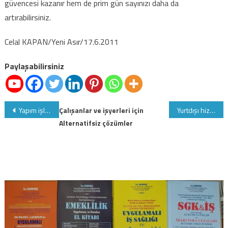
güvencesi kazanır hem de prim gün sayınızı daha da
artırabilirsiniz.
Celal KAPAN/Yeni Asır/17.6.2011
Paylaşabilirsiniz
Yazı
Yapım işlerinde benzer iş grupları tebliği yayımlandı
Çalışanlar ve işyerleri için
Yurtdışı hizmet borçlanması yapılacak ve yapılamayacak süreler
Alternatifsiz çözümler
gezinmesi