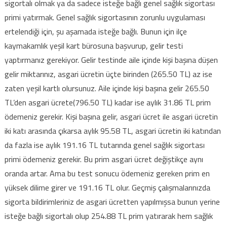
sigortalı olmak ya da sadece isteğe bağlı genel sağlık sigortası
primi yatırmak. Genel sağlık sigortasının zorunlu uygulaması
ertelendiği için, şu aşamada isteğe bağlı. Bunun için ilçe
kaymakamlık yeşil kart bürosuna başvurup, gelir testi
yaptırmanız gerekiyor. Gelir testinde aile içinde kişi başına düşen
gelir miktarınız, asgari ücretin üçte birinden (265.50 TL) az ise
zaten yeşil kartlı olursunuz. Aile içinde kişi başına gelir 265.50
TL’den asgari ücrete(796.50 TL) kadar ise aylık 31.86 TL prim
ödemeniz gerekir. Kişi başına gelir, asgari ücret ile asgari ücretin
iki katı arasında çıkarsa aylık 95.58 TL, asgari ücretin iki katından
da fazla ise aylık 191.16 TL tutarında genel sağlık sigortası
primi ödemeniz gerekir. Bu prim asgari ücret değiştikçe aynı
oranda artar. Ama bu test sonucu ödemeniz gereken prim en
yüksek dilime girer ve 191.16 TL olur. Geçmiş çalışmalarınızda
sigorta bildirimleriniz de asgari ücretten yapılmışsa bunun yerine
isteğe bağlı sigortalı olup 254.88 TL prim yatırarak hem sağlık