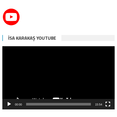
İSA KARAKAŞ YOUTUBE
Video
oynatıcı
00:00
15:54