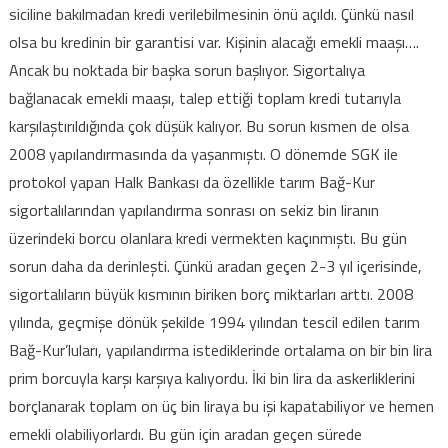
siciline bakılmadan kredi verilebilmesinin önü açıldı. Çünkü nasıl
olsa bu kredinin bir garantisi var. Kişinin alacağı emekli maaşı….
Ancak bu noktada bir başka sorun başlıyor. Sigortalıya
bağlanacak emekli maaşı, talep ettiği toplam kredi tutarıyla
karşılaştırıldığında çok düşük kalıyor. Bu sorun kısmen de olsa
2008 yapılandırmasında da yaşanmıştı. O dönemde SGK ile
protokol yapan Halk Bankası da özellikle tarım Bağ-Kur
sigortalılarından yapılandırma sonrası on sekiz bin liranın
üzerindeki borcu olanlara kredi vermekten kaçınmıştı. Bu gün
sorun daha da derinleşti. Çünkü aradan geçen 2-3 yıl içerisinde,
sigortalıların büyük kısmının biriken borç miktarları arttı. 2008
yılında, geçmişe dönük şekilde 1994 yılından tescil edilen tarım
Bağ-Kur’luları, yapılandırma istediklerinde ortalama on bir bin lira
prim borcuyla karşı karşıya kalıyordu. İki bin lira da askerliklerini
borçlanarak toplam on üç bin liraya bu işi kapatabiliyor ve hemen
emekli olabiliyorlardı. Bu gün için aradan geçen sürede