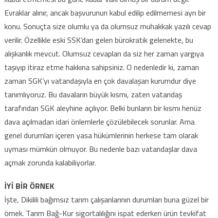
Evraklar alınır, ancak başvurunun kabul edilip edilmemesi ayrı bir
konu. Sonuçta size olumlu ya da olumsuz muhakkak yazılı cevap
verilir. Özellikle eski SSK’dan gelen bürokratik gelenekte, bu
alışkanlık mevcut. Olumsuz cevapları da siz her zaman yargıya
taşıyıp itiraz etme hakkına sahipsiniz. O nedenledir ki, zaman
zaman SGK’yı vatandaşıyla en çok davalaşan kurumdur diye
tanımlıyoruz. Bu davaların büyük kısmı, zaten vatandaş
tarafından SGK aleyhine açılıyor. Belki bunların bir kısmı henüz
dava açılmadan idari önlemlerle çözülebilecek sorunlar. Ama
genel durumları içeren yasa hükümlerinin herkese tam olarak
uyması mümkün olmuyor. Bu nedenle bazı vatandaşlar dava
açmak zorunda kalabiliyorlar.
İYİ BİR ÖRNEK
İşte, Dikilili bağımsız tarım çalışanlarının durumları buna güzel bir
örnek. Tarım Bağ-Kur sigortalılığını ispat ederken ürün tevkifat