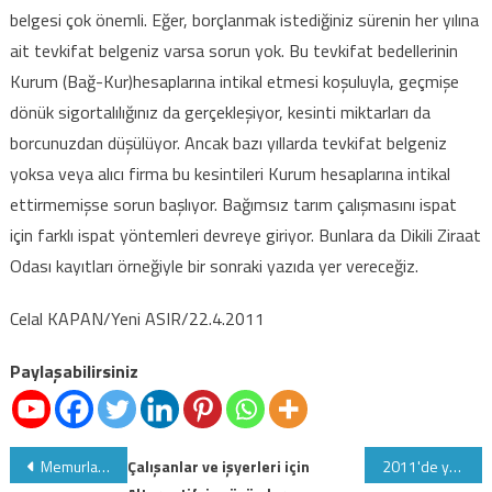
belgesi çok önemli. Eğer, borçlanmak istediğiniz sürenin her yılına
ait tevkifat belgeniz varsa sorun yok. Bu tevkifat bedellerinin
Kurum (Bağ-Kur)hesaplarına intikal etmesi koşuluyla, geçmişe
dönük sigortalılığınız da gerçekleşiyor, kesinti miktarları da
borcunuzdan düşülüyor. Ancak bazı yıllarda tevkifat belgeniz
yoksa veya alıcı firma bu kesintileri Kurum hesaplarına intikal
ettirmemişse sorun başlıyor. Bağımsız tarım çalışmasını ispat
için farklı ispat yöntemleri devreye giriyor. Bunlara da Dikili Ziraat
Odası kayıtları örneğiyle bir sonraki yazıda yer vereceğiz.
Celal KAPAN/Yeni ASIR/22.4.2011
Paylaşabilirsiniz
Yazı
Memurlara verilecek süt iznine ilişkin değişiklikler
Çalışanlar ve işyerleri için
2011'de yapılacak kariyer meslek, ALES, TUS, Memur ve ÖSYM tarafından yaplacak tüm sınavlara ilişkin takvim