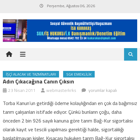
Skip
Perşembe, Ağustos 06, 2026
to
content
İŞÇI ALACAK VE TAZMINATLARI
SGK EMEKLILIK
Adın Çıkacağına Canın Çıksın
Adın
23 Nisan 2011
webmasterkrks
yorumlar kapalı
çıkacağına
Torba Kanun’un getirdiği ödeme kolaylığından en çok da bağımsız
canın
tarım çalışanları istifade ediyor. Çünkü bunların çoğu, daha
çıksın
önceden 2 bin 926 sayılı kanuna göre tarım Bağ-Kur sigortalısı
için
olarak kayıt ve tescili yapılması gerektiği halde, sigortalılığı
başlatılmayan
kişiler. Kısacası hukuken tarım Bağ-Kur sigortalısı