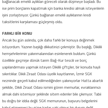
bağlanacak emekli aylıkları göreceli olarak düşmeye başladı. Bu
ise prim borçlarını kapatmak için banka kredisi almak isteyenlerin
işini zorlaştırıyor. Çünkü bağlanan emekli aylıklarının kredi
taksitlerini karşılaması güçleşmiş oldu.
FARKLI BİR KONU
Ancak bu gün aslında, çok daha farklı bir konuya değinmek
istiyordum. Yazının başlığı dikkatinizi çekmiştir. Bu başlığı, Dikilili
hemşehrilerimin yakınmalarından esinlenerek buldum. Çünkü
özellikle geçmişe dönük tarım Bağ-Kur tescili ve borç
yapılandırması yapmak isteyen Dikilili çiftçiler, bir konuda hayli
sıkıntılılar. Dikili Ziraat Odası üyelik kayıtlarının, İzmir SGK
nezninde geçerli kabul edilmediğinden yakınıyorlar Hatta abartılı
şekilde, Dikili Ziraat Odası ismini gören memurlar, evraklarımızı
almak dahi istemiyor şeklinde sitem edenler bile çıkımyor. Tabii
bu doğru bir iddia değil. SGK memurunun, başvuru belgelerini
kabul etmemesi bu güne kadar vaki olmuş bir durum değil.