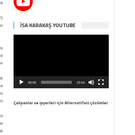
ek
25
İSA KARAKAŞ YOUTUBE
in
Video
oynatıcı
mi
lı
ir
ık
00:00
15:54
te
si
si
Çalışanlar ve işyerleri için Alternatifsiz çözümler
lı
le
ak