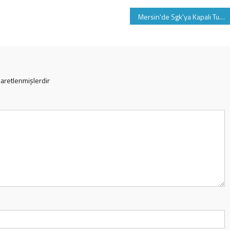
Mersin'de Sgk'ya Kapalı Tuvalet Soruşturması
şaretlenmişlerdir