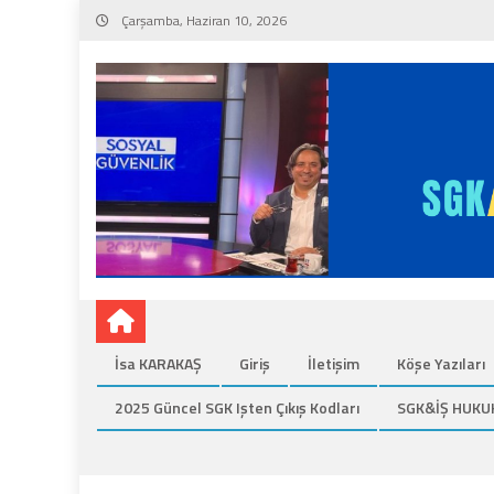
Skip
Çarşamba, Haziran 10, 2026
to
content
İsa KARAKAŞ
Giriş
İletişim
Köşe Yazıları
2025 Güncel SGK Işten Çıkış Kodları
SGK&İŞ HUKU