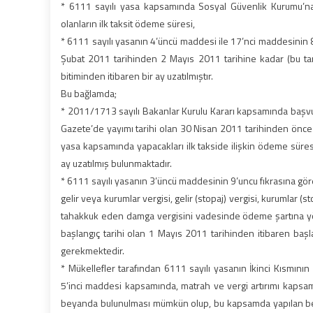
* 6111 sayılı yasa kapsamında Sosyal Güvenlik Kurumu’na
olanların ilk taksit ödeme süresi,
* 6111 sayılı yasanın 4’üncü maddesi ile 17’nci maddesinin 8’
Şubat 2011 tarihinden 2 Mayıs 2011 tarihine kadar (bu tarih
bitiminden itibaren bir ay uzatılmıştır.
Bu bağlamda;
* 2011/1713 sayılı Bakanlar Kurulu Kararı kapsamında başvur
Gazete’de yayımı tarihi olan 30 Nisan 2011 tarihinden önc
yasa kapsamında yapacakları ilk takside ilişkin ödeme süre
ay uzatılmış bulunmaktadır.
* 6111 sayılı yasanın 3’üncü maddesinin 9’uncu fıkrasına gö
gelir veya kurumlar vergisi, gelir (stopaj) vergisi, kurumlar (s
tahakkuk eden damga vergisini vadesinde ödeme şartına yön
başlangıç tarihi olan 1 Mayıs 2011 tarihinden itibaren baş
gerekmektedir.
* Mükellefler tarafından 6111 sayılı yasanın İkinci Kısmının
5’inci maddesi kapsamında, matrah ve vergi artırımı kapsamı
beyanda bulunulması mümkün olup, bu kapsamda yapılan beya