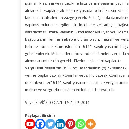
pişmanlık zammı veya gecikme faizi yerine yasanın yayımlan
alınarak hesaplanacak tutarın; yasada belirtilen sürede 
tamamının tahsilinden vazgeçilecek. Bu bağlamda da matrah ve
yapılmış bulunan vergiler için inceleme ve tarhiyat bağış
yararlanmak üzere, yasanın 5’inci maddesi uyarınca “Pişma
başvuruların her ne sebeple olursa olsun, matrah ve vergi
halinde, bu düzeltme istemleri, 6111 sayılı yasanın başvur
getirilebilecek. Mükelleflerin bu yöndeki istemleri vergi dair
alınmasını müteakip gerekli düzeltme işlemleri yapılacak.
Vergi Usul Yasası’nın 359’uncu maddesinin (b) fıkrasındaki 
yerine başka yaprak koyanlar veya hiç yaprak koymayanla
düzenleyenler“ 6111 sayılı yasanın matrah ve vergi artırım
matrah ve vergi artırımı istemleri kabul edilmeyecek.
Veysi SEVİĞ/İTO GAZETESİ/13.5.2011
Paylaşabilirsiniz