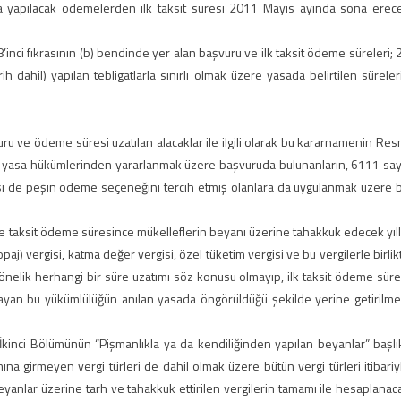
 yapılacak ödemelerden ilk taksit süresi 2011 Mayıs ayında sona erec
inci fıkrasının (b) bendinde yer alan başvuru ve ilk taksit ödeme süreleri; 
 dahil) yapılan tebligatlarla sınırlı olmak üzere yasada belirtilen süreler
u ve ödeme süresi uzatılan alacaklar ile ilgili olarak bu kararnamenin Res
e yasa hükümlerinden yararlanmak üzere başvuruda bulunanların, 6111 sayı
si de peşin ödeme seçeneğini tercih etmiş olanlara da uygulanmak üzere b
re taksit ödeme süresince mükelleflerin beyanı üzerine tahakkuk edecek yıll
topaj) vergisi, katma değer vergisi, özel tüketim vergisi ve bu vergilerle birlik
elik herhangi bir süre uzatımı söz konusu olmayıp, ilk taksit ödeme süre
layan bu yükümlülüğün anılan yasada öngörüldüğü şekilde yerine getirilme
 İkinci Bölümünün “Pişmanlıkla ya da kendiliğinden yapılan beyanlar” başlık
na girmeyen vergi türleri de dahil olmak üzere bütün vergi türleri itibariy
nlar üzerine tarh ve tahakkuk ettirilen vergilerin tamamı ile hesaplanac