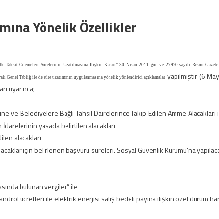
mına Yönelik Özellikler
k Taksit Ödemeleri Sürelerinin Uzatılmasına İlişkin Kararı” 30 Nisan 2011 gün ve 27920 sayılı Resmi Gazete
yapılmıştır. (6 May
lı Genel Tebliğ ile de süre
uzatımının uygulanmasına yönelik yönlendirici açıklamalar
rı uyarınca;
ine ve Belediyelere Bağlı Tahsil Dairelerince Takip Edilen Amme Alacakları i
darelerinin yasada belirtilen alacakları
ilen alacakları
acaklar için belirlenen başvuru süreleri, Sosyal Güvenlik Kurumu’na yapılac
ında bulunan vergiler” ile
ndrol ücretleri ile elektrik enerjisi satış bedeli payına ilişkin özel durum har