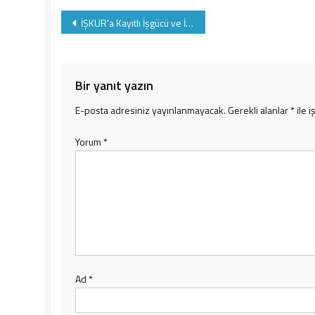
Yazı
İŞKUR'a Kayıtlı İşgücü ve İşsiz Bilgileri
gezinmesi
Bir yanıt yazın
E-posta adresiniz yayınlanmayacak.
Gerekli alanlar
*
ile i
Yorum
*
Ad
*