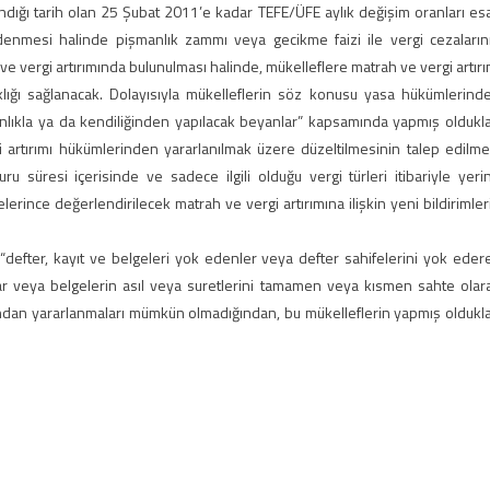
dığı tarih olan 25 Şubat 2011’e kadar TEFE/ÜFE aylık değişim oranları es
ödenmesi halinde pişmanlık zammı veya gecikme faizi ile vergi cezaların
 vergi artırımında bulunulması halinde, mükelleflere matrah ve vergi artırı
ıklığı sağlanacak. Dolayısıyla mükelleflerin söz konusu yasa hükümlerind
nlıkla ya da kendiliğinden yapılacak beyanlar” kapsamında yapmış oldukla
 artırımı hükümlerinden yararlanılmak üzere düzeltilmesinin talep edilme
u süresi içerisinde ve sadece ilgili olduğu vergi türleri itibariyle yeri
elerince değerlendirilecek matrah ve vergi artırımına ilişkin yeni bildirimler
“defter, kayıt ve belgeleri yok edenler veya defter sahifelerini yok eder
r veya belgelerin asıl veya suretlerini tamamen veya kısmen sahte olar
ından yararlanmaları mümkün olmadığından, bu mükelleflerin yapmış oldukla