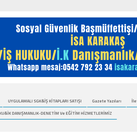
UYGULAMALI SGK&İŞ KİTAPLARI SATIŞI
Gazete Yazıları
İle
KU&İK DANIŞMANLIK-DENETİM Ve EĞİTİM HİZMETLERİMİZ