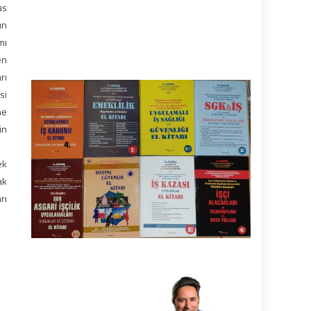
as
ın
mı
en
rı
si
ne
in
ek
ak
rı