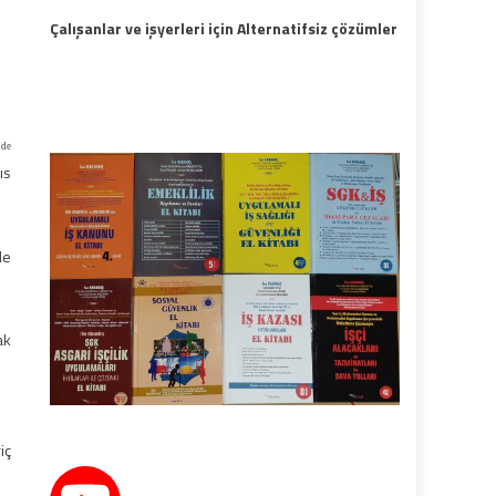
Çalışanlar ve işyerleri için Alternatifsiz çözümler
’de
ıs
le
ak
iç