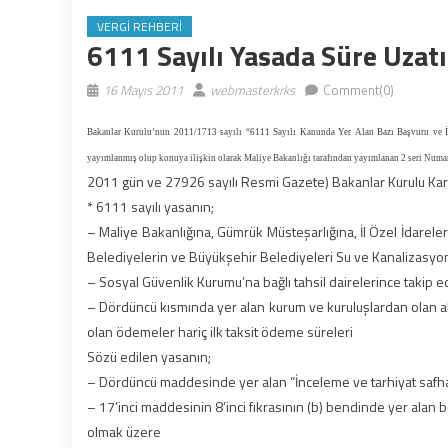
VERGI REHBERI
6111 Sayılı Yasada Süre Uzatı
16 Mayıs 2011
webmasterkrks
Comment(0)
Bakanlar Kurulu’nun 2011/1713 sayılı “6111 Sayılı Kanunda Yer Alan Bazı Başvuru ve İl
yayımlanmış olup konuya ilişkin olarak Maliye Bakanlığı tarafından yayımlanan 2 seri Numara
2011 gün ve 27926 sayılı Resmi Gazete) Bakanlar Kurulu Kara
* 6111 sayılı yasanın;
– Maliye Bakanlığına, Gümrük Müsteşarlığına, İl Özel İdareler
Belediyelerin ve Büyükşehir Belediyeleri Su ve Kanalizasyon İ
– Sosyal Güvenlik Kurumu’na bağlı tahsil dairelerince takip ed
– Dördüncü kısmında yer alan kurum ve kuruluşlardan olan al
olan ödemeler hariç ilk taksit ödeme süreleri
Sözü edilen yasanın;
– Dördüncü maddesinde yer alan “İnceleme ve tarhiyat safhas
– 17’inci maddesinin 8’inci fıkrasının (b) bendinde yer alan ba
olmak üzere