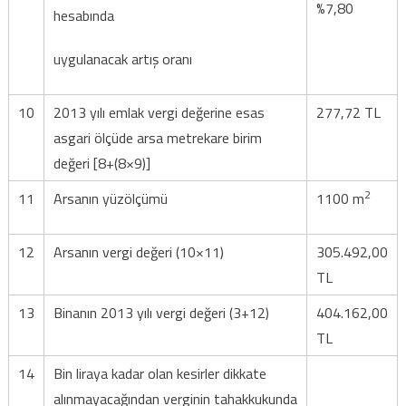
%7,80
hesabında
uygulanacak artış oranı
10
2013 yılı emlak vergi değerine esas
277,72 TL
asgari ölçüde arsa metrekare birim
değeri [8+(8×9)]
2
11
Arsanın yüzölçümü
1100 m
12
Arsanın vergi değeri (10×11)
305.492,00
TL
13
Binanın 2013 yılı vergi değeri (3+12)
404.162,00
TL
14
Bin liraya kadar olan kesirler dikkate
alınmayacağından verginin tahakkukunda