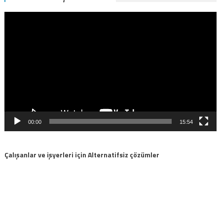
Video
oynatıcı
00:00
15:54
Çalışanlar ve işyerleri için Alternatifsiz çözümler