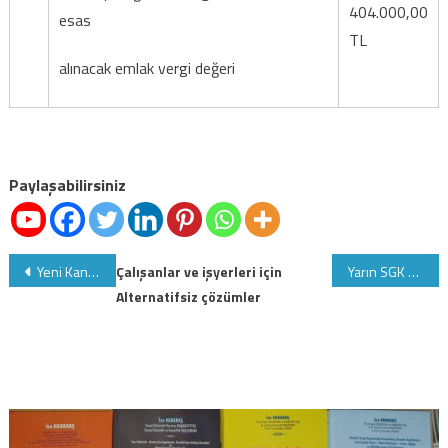
404.000,00
esas
TL
alınacak emlak vergi değeri
Paylaşabilirsiniz
Yazı
Yeni Kanuna göre "İşyeri hekimi" nasıl olunacak???
Çalışanlar ve işyerleri için
Yarın SGK portal, sağlık ve sigorta uygulamaları 1 saat hizmet veremeyecek!!!
Alternatifsiz çözümler
gezinmesi