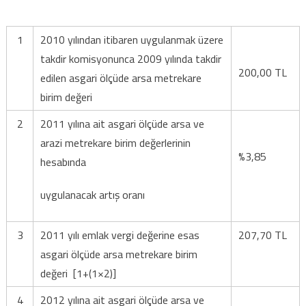
1
2010 yılından itibaren uygulanmak üzere
takdir komisyonunca 2009 yılında takdir
200,00 TL
edilen asgari ölçüde arsa metrekare
birim değeri
2
2011 yılına ait asgari ölçüde arsa ve
arazi metrekare birim değerlerinin
%3,85
hesabında
uygulanacak artış oranı
3
2011 yılı emlak vergi değerine esas
207,70 TL
asgari ölçüde arsa metrekare birim
değeri [1+(1×2)]
4
2012 yılına ait asgari ölçüde arsa ve