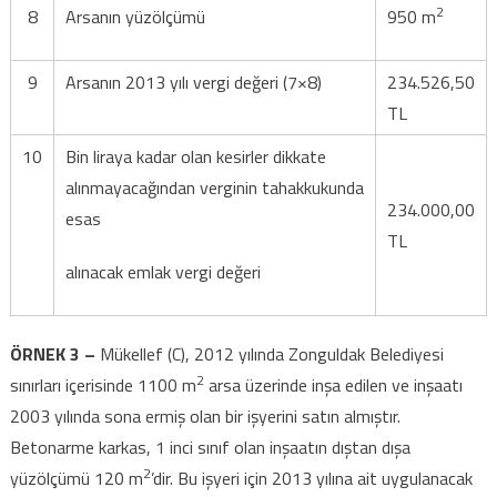
2
8
Arsanın yüzölçümü
950 m
9
Arsanın 2013 yılı vergi değeri (7×8)
234.526,50
TL
10
Bin liraya kadar olan kesirler dikkate
alınmayacağından verginin tahakkukunda
234.000,00
esas
TL
alınacak emlak vergi değeri
ÖRNEK 3 –
Mükellef (C), 2012 yılında Zonguldak Belediyesi
2
sınırları içerisinde 1100 m
arsa üzerinde inşa edilen ve inşaatı
2003 yılında sona ermiş olan bir işyerini satın almıştır.
Betonarme karkas, 1 inci sınıf olan inşaatın dıştan dışa
2
yüzölçümü 120 m
’dir. Bu işyeri için 2013 yılına ait uygulanacak