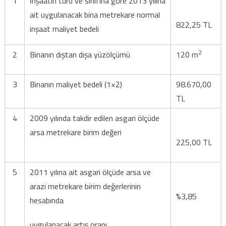
1
İnşaatın türü ve sınıfına göre 2013 yılına
ait uygulanacak bina metrekare normal
822,25 TL
inşaat maliyet bedeli
2
2
Binanın dıştan dışa yüzölçümü
120 m
3
Binanın maliyet bedeli (1×2)
98.670,00
TL
4
2009 yılında takdir edilen asgari ölçüde
arsa metrekare birim değeri
225,00 TL
5
2011 yılına ait asgari ölçüde arsa ve
arazi metrekare birim değerlerinin
%3,85
hesabında
uygulanacak artış oranı