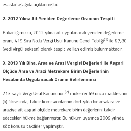
vergi
esaslar aşağıda açıklanmıştır.
değerlerinde
artışlar,usul
2. 2012 Yılına Ait Yeniden Değerleme Oranının Tespiti
ve
Bakanlığımızca, 2012 yılına ait uygulanacak yeniden değerleme
esaslar!!!
için
(1)
oranı, 419 Sıra No.lu Vergi Usul Kanunu Genel Tebliği
ile %7,80
(yedi virgül seksen) olarak tespit ve ilan edilmiş bulunmaktadır.
3. 2013 Yılı Bina, Arsa ve Arazi Vergisi Değerleri ile Asgari
Ölçüde Arsa ve Arazi Metrekare Birim Değerlerinin
Hesabında Uygulanacak Oranın Belirlenmesi
(2)
213 sayılı Vergi Usul Kanununun
mükerrer 49 uncu maddesinin
(b) fıkrasında, takdir komisyonlarının dört yılda bir arsalara ve
araziye ait asgari ölçüde metrekare birim değerlerini takdir
edecekleri hükme bağlanmıştır. Bu hüküm uyarınca 2009 yılında
söz konusu takdirler yapılmıştır.