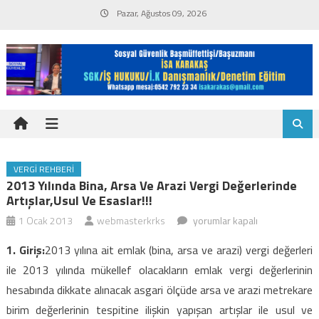
Skip
Pazar, Ağustos 09, 2026
to
content
VERGI REHBERI
2013 Yılında Bina, Arsa Ve Arazi Vergi Değerlerinde
Artışlar,usul Ve Esaslar!!!
2013
1 Ocak 2013
webmasterkrks
yorumlar kapalı
yılında
1. Giriş:
2013 yılına ait emlak (bina, arsa ve arazi) vergi değerleri
bina,
ile 2013 yılında mükellef olacakların emlak vergi değerlerinin
arsa
hesabında dikkate alınacak asgari ölçüde arsa ve arazi metrekare
ve
birim değerlerinin tespitine ilişkin yapışan artışlar ile usul ve
arazi