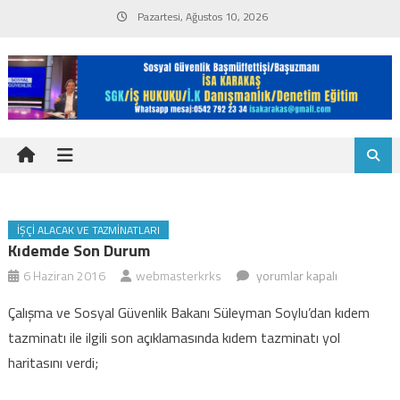
Skip
Pazartesi, Ağustos 10, 2026
to
content
İŞÇI ALACAK VE TAZMINATLARI
Kıdemde Son Durum
Kıdemde
6 Haziran 2016
webmasterkrks
yorumlar kapalı
son
Çalışma ve Sosyal Güvenlik Bakanı Süleyman Soylu’dan kıdem
durum
tazminatı ile ilgili son açıklamasında kıdem tazminatı yol
için
haritasını verdi;