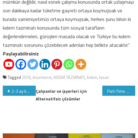
mümkün değildir, nasıl esnek çalışma konusunda ortak uzlaşmayı
son dakikaya kadar tüketme gayreti ortaya koymuşsak ve
burada samimiyetimizi ortaya koymuşsak, herkes şunu bilsin ki
kıdem tazminatı konusunda tüm sosyal tarafların
değerlendirmeleri, görüşleri masada olacak ve Türkiye bu kıdem
tazminatı sorununu çözebilecek adımları hep birlikte atacaktır.”
Paylaşabilirsiniz
Tagged
2016
,
düzenleme
,
KIDEM TAZMİNATI
,
kıdem
,
tasarı
Yazı
2-3 ay kursla değil gerçek Sosyal Güvenlik uzmanlığı için SGK'dan Fırsat
Çalışanlar ve işyerleri için
Part-Time çalışanlar nasıl SGK Borçlanması yapabilir?
Alternatifsiz çözümler
gezinmesi