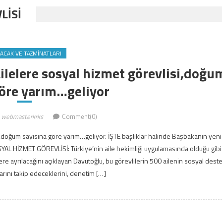
LİSİ
LACAK VE TAZMINATLARI
 ailelere sosyal hizmet görevlisi,doğu
göre yarım…geliyor
webmasterkrks
Comment(0)
isi,doğum sayısına göre yarım…geliyor. İŞTE başlıklar halinde Başbakanın yeni
OSYAL HİZMET GÖREVLİSİ: Türkiye’nin aile hekimliği uygulamasında olduğu gibi
re ayrılacağını açıklayan Davutoğlu, bu görevlilerin 500 ailenin sosyal dest
arını takip edeceklerini, denetim […]