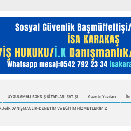
UYGULAMALI SGK&İŞ KİTAPLARI SATIŞI
Gazete Yazıları
İle
KU&İK DANIŞMANLIK-DENETİM Ve EĞİTİM HİZMETLERİMİZ