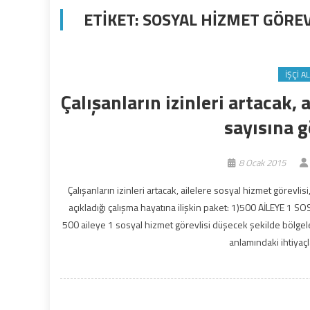
ETIKET:
SOSYAL HİZMET GÖREV
İŞÇI A
Çalışanların izinleri artacak,
sayısına 
8 Ocak 2015
Çalışanların izinleri artacak, ailelere sosyal hizmet görevl
açıkladığı çalışma hayatına ilişkin paket: 1)500 AİLEYE 1 S
500 aileye 1 sosyal hizmet görevlisi düşecek şekilde bölgele
anlamındaki ihtiyaçl