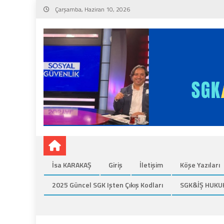
Skip
Çarşamba, Haziran 10, 2026
to
content
İsa KARAKAŞ
Giriş
İletişim
Köşe Yazıları
2025 Güncel SGK Işten Çıkış Kodları
SGK&İŞ HUKU