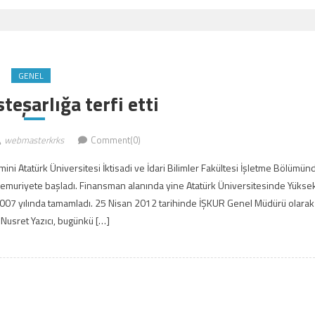
GENEL
teşarlığa terfi etti
webmasterkrks
Comment(0)
mini Atatürk Üniversitesi İktisadi ve İdari Bilimler Fakültesi İşletme Bölümün
memuriyete başladı. Finansman alanında yine Atatürk Üniversitesinde Yükse
2007 yılında tamamladı. 25 Nisan 2012 tarihinde İŞKUR Genel Müdürü olarak
 Nusret Yazıcı, bugünkü […]