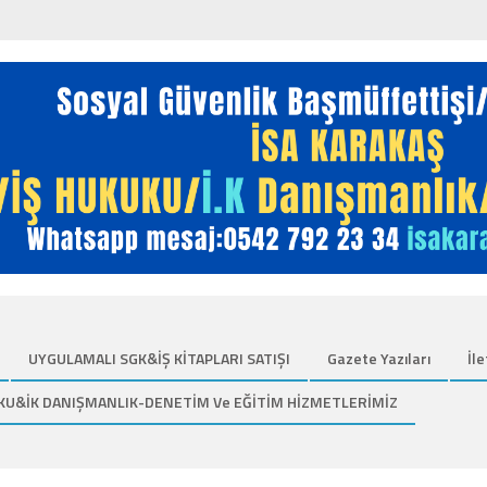
UYGULAMALI SGK&İŞ KİTAPLARI SATIŞI
Gazete Yazıları
İle
KU&İK DANIŞMANLIK-DENETİM Ve EĞİTİM HİZMETLERİMİZ