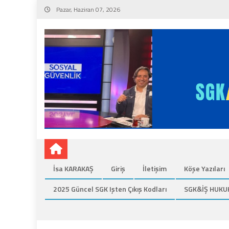
Skip
Pazar, Haziran 07, 2026
to
content
İsa KARAKAŞ
Giriş
İletişim
Köşe Yazıları
2025 Güncel SGK Işten Çıkış Kodları
SGK&İŞ HUKU