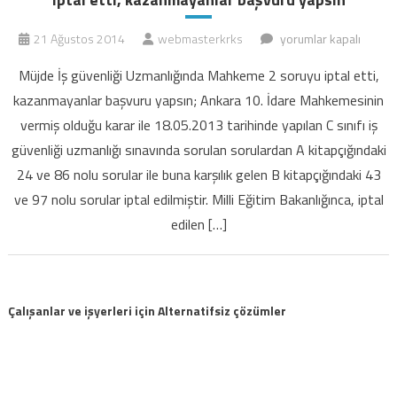
Müjde
21 Ağustos 2014
webmasterkrks
yorumlar kapalı
İş
Müjde İş güvenliği Uzmanlığında Mahkeme 2 soruyu iptal etti,
güvenliği
kazanmayanlar başvuru yapsın; Ankara 10. İdare Mahkemesinin
Uzmanlığında
vermiş olduğu karar ile 18.05.2013 tarihinde yapılan C sınıfı iş
Mahkeme
güvenliği uzmanlığı sınavında sorulan sorulardan A kitapçığındaki
2
soruyu
24 ve 86 nolu sorular ile buna karşılık gelen B kitapçığındaki 43
iptal
ve 97 nolu sorular iptal edilmiştir. Milli Eğitim Bakanlığınca, iptal
etti,
edilen […]
kazanmayanlar
başvuru
yapsın
için
Çalışanlar ve işyerleri için Alternatifsiz çözümler