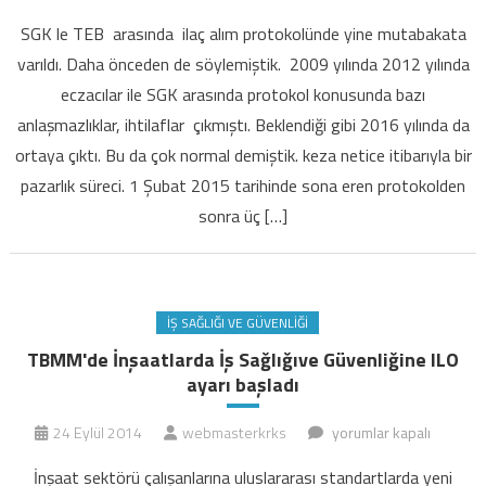
yine
SGK le TEB arasında ilaç alım protokolünde yine mutabakata
ilaca
varıldı. Daha önceden de söylemiştik. 2009 yılında 2012 yılında
sorunsuz
eczacılar ile SGK arasında protokol konusunda bazı
ulaşacak
anlaşmazlıklar, ihtilaflar çıkmıştı. Beklendiği gibi 2016 yılında da
mı
için
ortaya çıktı. Bu da çok normal demiştik. keza netice itibarıyla bir
pazarlık süreci. 1 Şubat 2015 tarihinde sona eren protokolden
sonra üç […]
İŞ SAĞLIĞI VE GÜVENLIĞI
TBMM'de İnşaatlarda İş Sağlığıve Güvenliğine ILO
ayarı başladı
TBMM'de
24 Eylül 2014
webmasterkrks
yorumlar kapalı
İnşaatlarda
İnşaat sektörü çalışanlarına uluslararası standartlarda yeni
İş