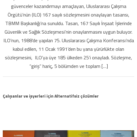
güvenceler kazandırmayı amaçlayan, Uluslararası Çalışma
Sağlığıve
Örgütü’nün (ILO) 167 sayılı sözleşmesini onaylayan tasarısı,
Güvenliğine
TBMM Başkanlığı’na sunuldu. Tasarı, 167 Sayılı İnşaat İşlerinde
ILO
ayarı
Güvenlik ve Sağlık Sözleşmesi’nin onaylanmasını uygun buluyor.
başladı
ILO’nun, 1988’de yapılan 75. Uluslararası Çalışma Konferansı’nda
için
kabul edilen, 11 Ocak 1991’den bu yana yürürlükte olan
sözleşmesini, ILO’ya üye 185 ülkeden 25’i onayladı. Sözleşme,
“giriş” hariç, 5 bölümden ve toplam […]
Çalışanlar ve işyerleri için Alternatifsiz çözümler