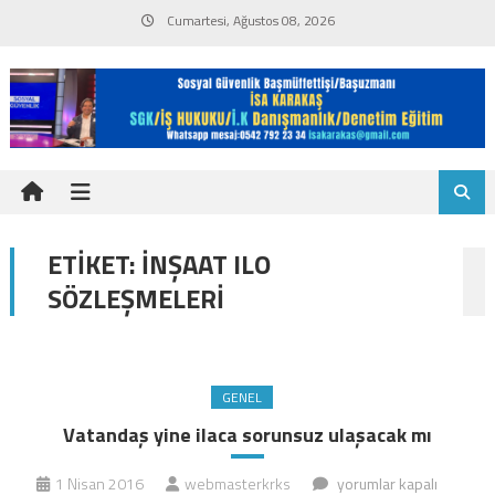
Skip
Cumartesi, Ağustos 08, 2026
to
content
ETIKET:
İNŞAAT ILO
SÖZLEŞMELERI
GENEL
Vatandaş yine ilaca sorunsuz ulaşacak mı
Vatandaş
1 Nisan 2016
webmasterkrks
yorumlar kapalı