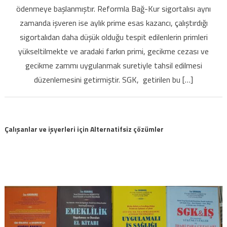
ödenmeye başlanmıştır. Reformla Bağ-Kur sigortalısı aynı
PATRONLAR
zamanda işveren ise aylık prime esas kazancı, çalıştırdığı
mağdur
olmamak
sigortalıdan daha düşük olduğu tespit edilenlerin primleri
için
yükseltilmekte ve aradaki farkın primi, gecikme cezası ve
okusun
gecikme zammı uygulanmak suretiyle tahsil edilmesi
için
düzenlemesini getirmiştir. SGK, getirilen bu […]
Çalışanlar ve işyerleri için Alternatifsiz çözümler