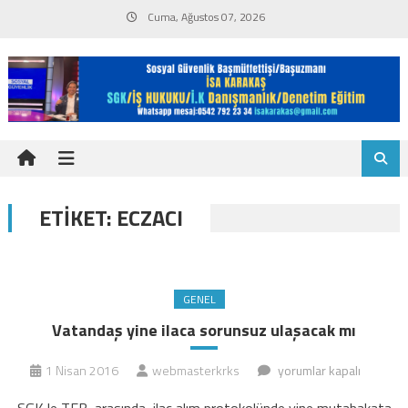
Skip
Cuma, Ağustos 07, 2026
to
content
ETIKET:
ECZACI
GENEL
Vatandaş yine ilaca sorunsuz ulaşacak mı
Vatandaş
1 Nisan 2016
webmasterkrks
yorumlar kapalı
yine
SGK le TEB arasında ilaç alım protokolünde yine mutabakata