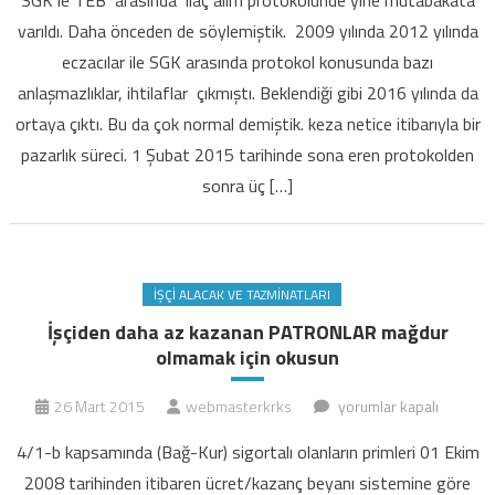
ilaca
varıldı. Daha önceden de söylemiştik. 2009 yılında 2012 yılında
sorunsuz
eczacılar ile SGK arasında protokol konusunda bazı
ulaşacak
anlaşmazlıklar, ihtilaflar çıkmıştı. Beklendiği gibi 2016 yılında da
mı
için
ortaya çıktı. Bu da çok normal demiştik. keza netice itibarıyla bir
pazarlık süreci. 1 Şubat 2015 tarihinde sona eren protokolden
sonra üç […]
İŞÇI ALACAK VE TAZMINATLARI
İşçiden daha az kazanan PATRONLAR mağdur
olmamak için okusun
İşçiden
26 Mart 2015
webmasterkrks
yorumlar kapalı
daha
4/1-b kapsamında (Bağ-Kur) sigortalı olanların primleri 01 Ekim
az
2008 tarihinden itibaren ücret/kazanç beyanı sistemine göre
kazanan