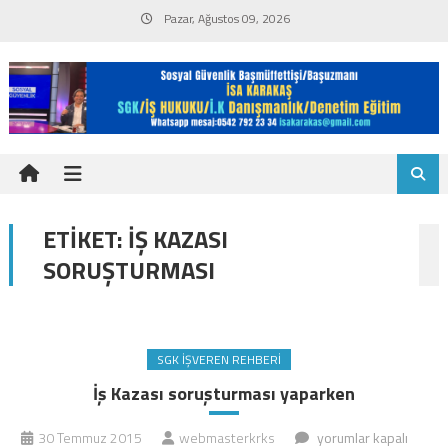
Skip
Pazar, Ağustos 09, 2026
to
content
ETIKET:
İŞ KAZASI
SORUŞTURMASI
SGK İŞVEREN REHBERI
İş Kazası soruşturması yaparken
İş
30 Temmuz 2015
webmasterkrks
yorumlar kapalı