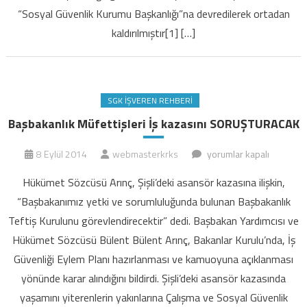
değişiklikler
“Sosyal Güvenlik Kurumu Başkanlığı”na devredilerek ortadan
için
kaldırılmıştır[1] […]
SGK İŞVEREN REHBERI
Başbakanlık Müfettişleri İş kazasını SORUŞTURACAK
Başbakanlık
8 Eylül 2014
webmasterkrks
yorumlar kapalı
Müfettişleri
Hükümet Sözcüsü Arınç, Şişli’deki asansör kazasına ilişkin,
İş
“Başbakanımız yetki ve sorumluluğunda bulunan Başbakanlık
kazasını
Teftiş Kurulunu görevlendirecektir” dedi. Başbakan Yardımcısı ve
SORUŞTURACAK
Hükümet Sözcüsü Bülent Bülent Arınç, Bakanlar Kurulu’nda, İş
için
Güvenliği Eylem Planı hazırlanması ve kamuoyuna açıklanması
yönünde karar alındığını bildirdi. Şişli’deki asansör kazasında
yaşamını yiterenlerin yakınlarına Çalışma ve Sosyal Güvenlik