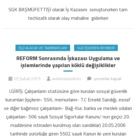
Kazası
SGK BAŞMÜFETTİŞİ olarak İş Kazasını soruştururken tam
soruşturması
techizatlı olarak olay mahaline giderken
yaparken
için
İŞÇI ALACAK VE TAZMINATLARI
SGK İŞVEREN REHBERI
REFORM Sonrasında İşkazası Uygulama ve
işlemlerinde yapılan köklü değişiklikler
REFORM
25 Şubat 2015
webmasterkrks
yorumlar kapalı
Sonrasında
I.GİRİŞ: Çalışanların statüsüne göre kurulan sosyal güvenlik
İşkazası
kurumları (işçilerin- SSK, memurların- T.C Emekli Sandığı, esnaf
Uygulama
ve diğer bağımsız çalışanların- Bağ-Kur, banka ve meslek odaları
ve
çalışanları- 506 sayılı Sosyal Sigortalar Kanunu’ nun geçici 20.
işlemlerinde
yapılan
maddesine istinaden kurulmuş olan sandıklar) 20.05.2006
köklü
tarihinde yürürlüğe giren 5502 sayılı Kanun ile yeni kurulan