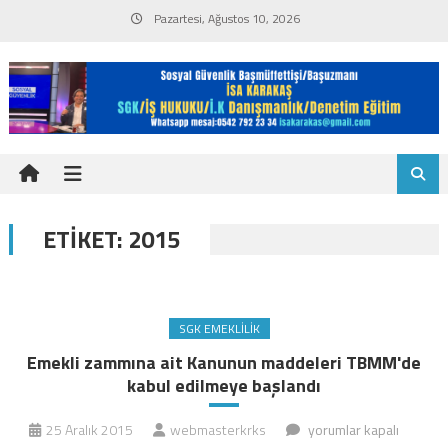
Skip
Pazartesi, Ağustos 10, 2026
to
content
ETIKET:
2015
SGK EMEKLILIK
Emekli zammına ait Kanunun maddeleri TBMM'de
kabul edilmeye başlandı
Emekli
25 Aralık 2015
webmasterkrks
yorumlar kapalı