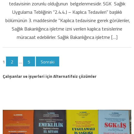
tedavisinin zorunlu olduğunun belgelenmesidir. SGK Sağlık
yol,
gündelik
Uygulama Tebliğinin “2.4.4.J – Kaplıca Tedavileri” başlıklı
ve
bölümünün 3. maddesinde “Kaplıca tedavisine gerek görülenler,
refaketçi
Sağlık Bakanlığınca işletme izni verilen kaplıca tesislerine
parası
müracaat edebilirler. Sağlık Bakanlığınca işletme […]
da
al
bedava
Yazı
1
2
…
5
Sonraki
için
sayfalaması
Çalışanlar ve işyerleri için Alternatifsiz çözümler