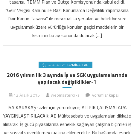
tasarısı, TBMM Plan ve Bütçe Komisyonu’nda kabul edildi.
sevindiren
“Gelir Vergisi Kanunu ile Bazı Kanunlarda Değişiklik Yapılmasına
ZAM
TBMM'de
Dair Kanun Tasarısı” ile mevzuatta yer alan ve belirli bir süre
kabul
uygulanmak üzere yürürlüğe konulan geçici maddelerin bir
edildi
kısmının bu ay sonunda dolacak […]
için
İŞÇI ALACAK VE TAZMINATLARI
2016 yılının ilk 3 ayında İş ve SGK uygulamalarında
yapılacak değişiklikler-1
2016
12 Aralık 2015
webmasterkrks
yorumlar kapalı
yılının
İSA KARAKAŞ sizler için yorumluyor; ATİPİK ÇALIŞMALARA
ilk
YAYGINLAŞTIRILACAK: AB Müktesebatı ve uygulamaları dikkate
3
alınarak İş gücü piyasalarına esneklik sağlayan çalışma biçimleri iş
ayında
ve sosyal güvenlik mevzuatına eklenecektir. Bu bağlamda esnek
İş