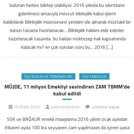
bulunan herkes bilirkişi olabiliyor. 2016 yılında bu sıkıntıların
giderilmesi amacıyla mevcut bilirkişilik kabul işlemi
kaldırılarak Bilirkişilik müessesesi yeniden ele alınarak müstakil bir
kanun tasarısı hazırlanacak… Bilirkişilik hakkını elde edenler
hazırlanacak tasarıda bu hakları müktesep hak kapsamında
kalacak mı? en çok sorulan soru bu… 2016 […]
İŞÇI ALACAK VE TAZMINATLARI
SGK EMEKLILIK
MÜJDE, 11 milyon Emekliyi sevindiren ZAM TBMM'de
kabul edildi
MÜJDE,
16 Aralık 2015
webmasterkrks
yorumlar kapalı
11
SSK ve BAĞKUR emekli maaşlarına 2016 yılının ocak ayından
milyon
itibaren ayda 100 lira seyyanen zam yapılmasını da içeren yasa
Emekliyi