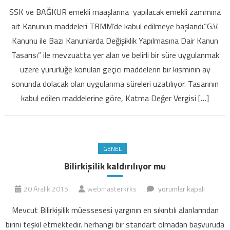
zammına
SSK ve BAĞKUR emekli maaşlarına yapılacak emekli zammına
ait
ait Kanunun maddeleri TBMM’de kabul edilmeye başlandı.”G.V.
Kanunun
Kanunu ile Bazı Kanunlarda Değişiklik Yapılmasına Dair Kanun
maddeleri
Tasarısı” ile mevzuatta yer alan ve belirli bir süre uygulanmak
TBMM'de
kabul
üzere yürürlüğe konulan geçici maddelerin bir kısmının ay
edilmeye
sonunda dolacak olan uygulanma süreleri uzatılıyor. Tasarının
başlandı
kabul edilen maddelerine göre, Katma Değer Vergisi […]
için
GENEL
Bilirkişilik kaldırılıyor mu
Bilirkişilik
20 Aralık 2015
webmasterkrks
yorumlar kapalı
kaldırılıyor
Mevcut Bilirkişilik müessesesi yargının en sıkıntılı alanlarından
mu
birini teşkil etmektedir. herhangi bir standart olmadan başvuruda
için