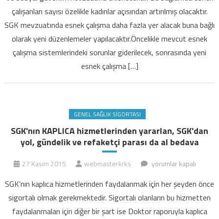
ve
çalışanları sayısı özelikle kadınlar açısından artırılmış olacaktır.
SGK
SGK mevzuatında esnek çalışma daha fazla yer alacak buna bağlı
uygulamalarında
olarak yeni düzenlemeler yapılacaktır.Öncelikle mevcut esnek
yapılacak
çalışma sistemlerindeki sorunlar giderilecek, sonrasında yeni
değişiklikler-
esnek çalışma […]
1
için
GENEL SAĞLIK SIGORTASI
SGK'nın KAPLICA hizmetlerinden yararlan, SGK'dan
yol, gündelik ve refaketçi parası da al bedava
SGK'nın
27 Kasım 2015
webmasterkrks
yorumlar kapalı
KAPLICA
SGK’nın kaplıca hizmetlerinden faydalanmak için her şeyden önce
hizmetlerinden
sigortalı olmak gerekmektedir. Sigortalı olanların bu hizmetten
yararlan,
faydalanmaları için diğer bir şart ise Doktor raporuyla kaplıca
SGK'dan